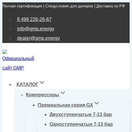
Полная сертификация | Спецусловия для дилеров | Доставка по РФ
Перейти
к
8 499 226-26-67
содержимому
info@gmp.energy
dealer@gmp.energy
КАТАЛОГ
Компрессоры
Премиальная серия GX
Двухступенчатые 7-13 бар
Одноступенчатые 7-13 бар