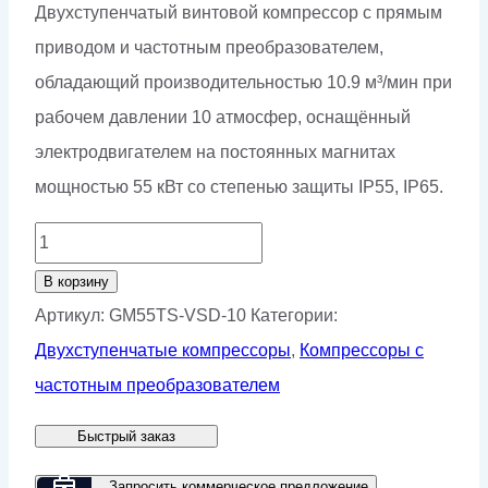
Двухступенчатый винтовой компрессор с прямым
приводом и частотным преобразователем,
обладающий производительностью 10.9 м³/мин при
рабочем давлении 10 атмосфер, оснащённый
электродвигателем на постоянных магнитах
мощностью 55 кВт со степенью защиты IP55, IP65.
Количество
товара
В корзину
Винтовой
Артикул:
GM55TS-VSD-10
Категории:
компрессор
Двухступенчатые компрессоры
,
Компрессоры с
GMP
частотным преобразователем
GM
Быстрый заказ
55TS-
10
Запросить коммерческое предложение