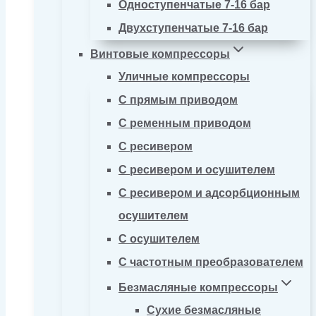
Одноступенчатые 7-16 бар
Двухступенчатые 7-16 бар
Винтовые компрессоры
Уличные компрессоры
С прямым приводом
С ременным приводом
С ресивером
С ресивером и осушителем
С ресивером и адсорбционным
осушителем
С осушителем
С частотным преобразователем
Безмасляные компрессоры
Сухие безмасляные