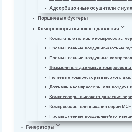
Адсорбционные осушители с нул
Поршневые бустеры
Компрессоры высокого давления
Компактные геливые компрессоры се
Промышленные воздушно-азотные бу
Промышленные воздушные компрессо
Безмасляные дожимные компрессоры д
Гелиевые компрессоры высокого давл
Дожимные компрессоры для воздуха и
Компрессоры высокого давления сер
Компрессоры для дыхания серии MCH
Промышленные воздушные/азотные д
Генераторы