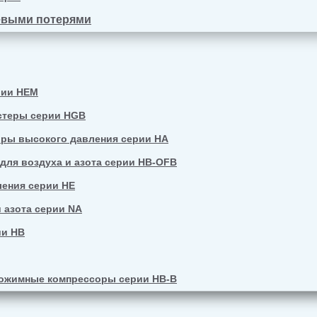
евыми потерями
рии HEM
стеры серии HGB
ры высокого давления серии HA
ля воздуха и азота серии HB-OFB
ения серии HE
 азота серии NA
ии HB
ожимные компрессоры серии HB-B