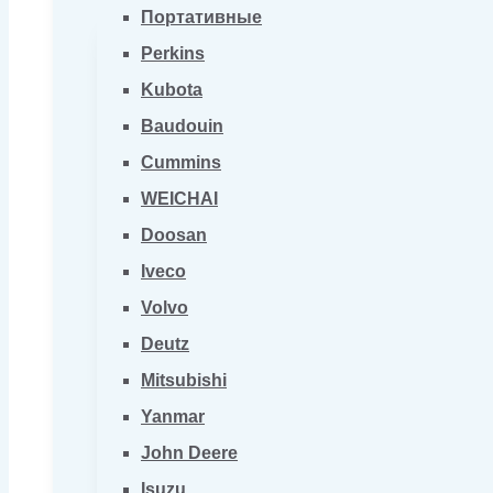
Портативные
Perkins
Kubota
Baudouin
Cummins
WEICHAI
Doosan
Iveco
Volvo
Deutz
Mitsubishi
Yanmar
John Deere
Isuzu