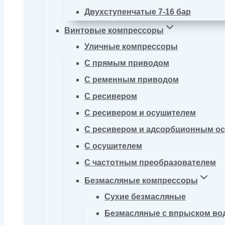
Двухступенчатые 7-16 бар
Винтовые компрессоры
Уличные компрессоры
С прямым приводом
С ременным приводом
С ресивером
С ресивером и осушителем
С ресивером и адсорбционным о
С осушителем
С частотным преобразователем
Безмасляные компрессоры
Сухие безмасляные
Безмасляные с впрыском во