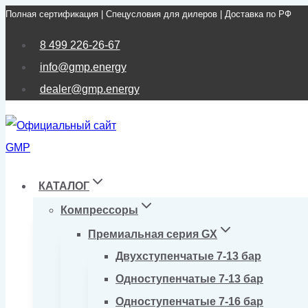
Полная сертификация | Спецусловия для дилеров | Доставка по РФ
Перейти
к
8 499 226-26-67
содержимому
info@gmp.energy
dealer@gmp.energy
КАТАЛОГ
Компрессоры
Премиальная серия GX
Двухступенчатые 7-13 бар
Одноступенчатые 7-13 бар
Одноступенчатые 7-16 бар