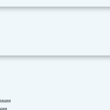
рации
ации