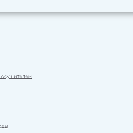
 осушителем
оды