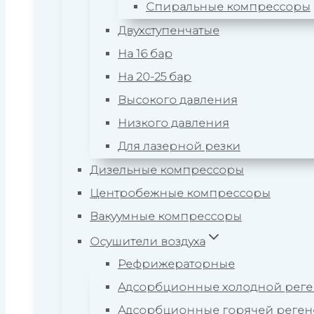
Спиральные компрессоры
Двухступенчатые
На 16 бар
На 20-25 бар
Высокого давления
Низкого давления
Для лазерной резки
Дизельные компрессоры
Центробежные компрессоры
Вакуумные компрессоры
Осушители воздуха
Рефрижераторные
Адсорбционные холодной рег
Адсорбционные горячей реге