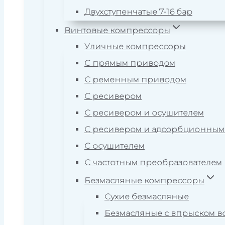
Двухступенчатые 7-16 бар
Винтовые компрессоры
Уличные компрессоры
С прямым приводом
С ременным приводом
С ресивером
С ресивером и осушителем
С ресивером и адсорбционным
С осушителем
С частотным преобразователем
Безмасляные компрессоры
Сухие безмасляные
Безмасляные с впрыском в