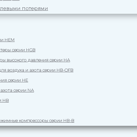
улевыми потерями
ии HEM
теры серии HGB
ы высокого давления серии HA
я воздуха и азота серии HB-OFB
ния серии HE
азота серии NA
и HB
жимные компрессоры серии HB-B