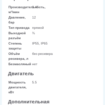
Производительность,
0.45
м³/мин
Давление,
12
бар
Тип привода
прямой
Выходной
¾
разъём
Степень
IP55, IP65
защиты
Объём
без ресивера
ресивера, л
Безмасляный
нет
Двигатель
Мощность
5.5
двигателя,
кВт
Дополнительная