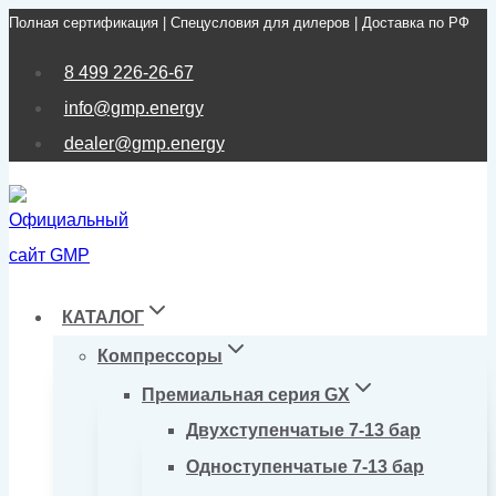
Полная сертификация | Спецусловия для дилеров | Доставка по РФ
Перейти
к
8 499 226-26-67
содержимому
info@gmp.energy
dealer@gmp.energy
КАТАЛОГ
Компрессоры
Премиальная серия GX
Двухступенчатые 7-13 бар
Одноступенчатые 7-13 бар