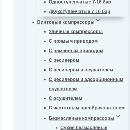
Одноступенчатые 7-16 бар
Двухступенчатые 7-16 бар
Винтовые компрессоры
Уличные компрессоры
С прямым приводом
С ременным приводом
С ресивером
С ресивером и осушителем
С ресивером и адсорбционным
осушителем
С осушителем
С частотным преобразователем
Безмасляные компрессоры
Сухие безмасляные