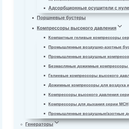
Адсорбционные осушители с нул
Поршневые бустеры
Компрессоры высокого давления
Компактные геливые компрессоры се
Промышленные воздушно-азотные бу
Промышленные воздушные компрессо
Безмасляные дожимные компрессоры д
Гелиевые компрессоры высокого давл
Дожимные компрессоры для воздуха и
Компрессоры высокого давления сер
Компрессоры для дыхания серии MCH
Промышленные воздушные/азотные д
Генераторы