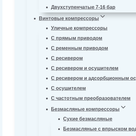
Двухступенчатые 7-16 бар
Винтовые компрессоры
Уличные компрессоры
С прямым приводом
С ременным приводом
С ресивером
С ресивером и осушителем
С ресивером и адсорбционным о
С осушителем
С частотным преобразователем
Безмасляные компрессоры
Сухие безмасляные
Безмасляные с впрыском во