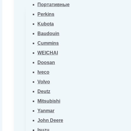
Портативные
Perkins
Kubota
Baudouin
Cummins
WEICHAI
Doosan
Iveco
Volvo
Deutz
Mitsubishi
Yanmar
John Deere
Isuzu