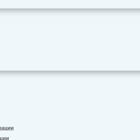
рации
ации