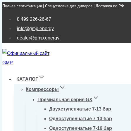
Полная сертификация | Спецусловия для дилеров | Доставка по РФ
Перейти
к
8 499 226-26-67
содержимому
info@gmp.energy
dealer@gmp.energy
КАТАЛОГ
Компрессоры
Премиальная серия GX
Двухступенчатые 7-13 бар
Одноступенчатые 7-13 бар
Одноступенчатые 7-16 бар