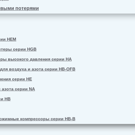
евыми потерями
рии HEM
стеры серии HGB
ры высокого давления серии HA
ля воздуха и азота серии HB-OFB
ения серии HE
 азота серии NA
ии HB
ожимные компрессоры серии HB-B