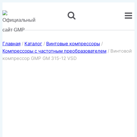
Перейти
к
содержимому
Главная
/
Каталог
/
Винтовые компрессоры
/
Компрессоры с частотным преобразователем
/
Винтовой
компрессор GMP GM 315-12 VSD