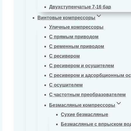
Двухступенчатые 7-16 бар
Винтовые компрессоры
Уличные компрессоры
С прямым приводом
С ременным приводом
С ресивером
С ресивером и осушителем
С ресивером и адсорбционным о
С осушителем
С частотным преобразователем
Безмасляные компрессоры
Сухие безмасляные
Безмасляные с впрыском во