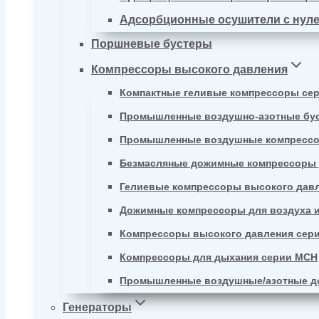
Адсорбционные осушители с нул
Поршневые бустеры
Компрессоры высокого давления
Компактные геливые компрессоры се
Промышленные воздушно-азотные бу
Промышленные воздушные компрессо
Безмасляные дожимные компрессоры д
Гелиевые компрессоры высокого давл
Дожимные компрессоры для воздуха и
Компрессоры высокого давления сер
Компрессоры для дыхания серии MCH
Промышленные воздушные/азотные д
Генераторы