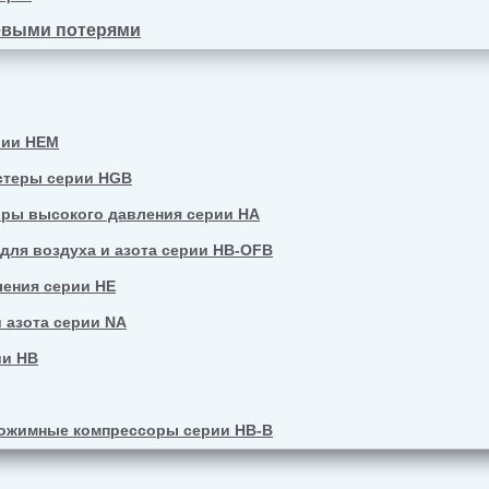
евыми потерями
рии HEM
стеры серии HGB
ры высокого давления серии HA
ля воздуха и азота серии HB-OFB
ения серии HE
 азота серии NA
ии HB
ожимные компрессоры серии HB-B