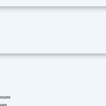
рации
ации