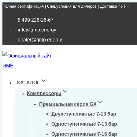
Полная сертификация | Спецусловия для дилеров | Доставка по РФ
Перейти
к
8 499 226-26-67
содержимому
info@gmp.energy
dealer@gmp.energy
КАТАЛОГ
Компрессоры
Премиальная серия GX
Двухступенчатые 7-13 бар
Одноступенчатые 7-13 бар
Одноступенчатые 7-16 бар