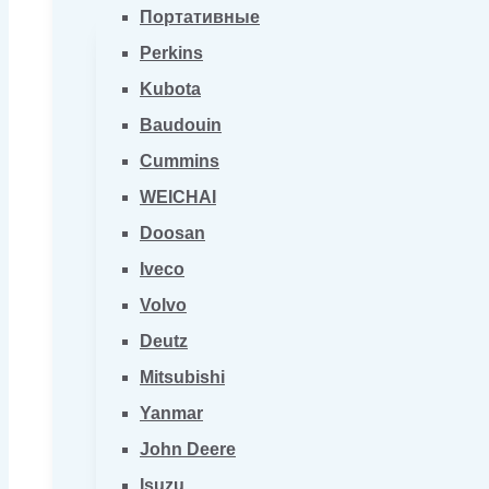
Портативные
Perkins
Kubota
Baudouin
Cummins
WEICHAI
Doosan
Iveco
Volvo
Deutz
Mitsubishi
Yanmar
John Deere
Isuzu