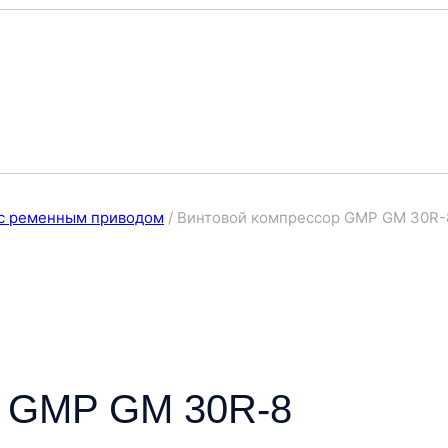
с ременным приводом
/
Винтовой компрессор GMP GM 30R-
р GMP GM 30R-8