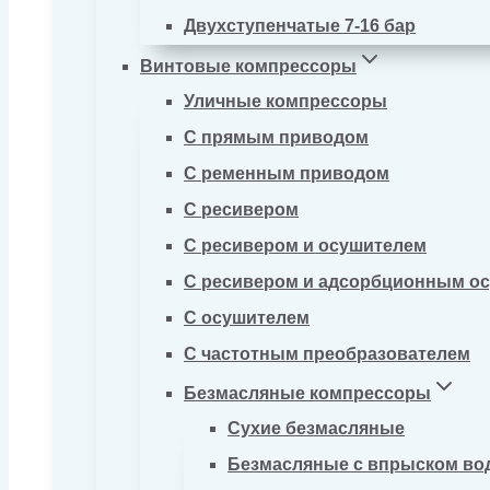
Двухступенчатые 7-16 бар
Винтовые компрессоры
Уличные компрессоры
С прямым приводом
С ременным приводом
С ресивером
С ресивером и осушителем
С ресивером и адсорбционным о
С осушителем
С частотным преобразователем
Безмасляные компрессоры
Сухие безмасляные
Безмасляные с впрыском во