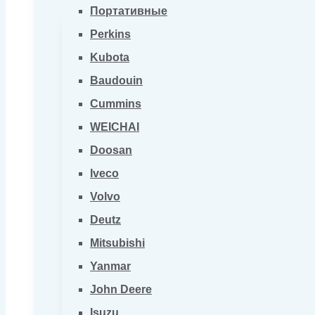
Портативные
Perkins
Kubota
Baudouin
Cummins
WEICHAI
Doosan
Iveco
Volvo
Deutz
Mitsubishi
Yanmar
John Deere
Isuzu