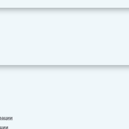
рации
ации