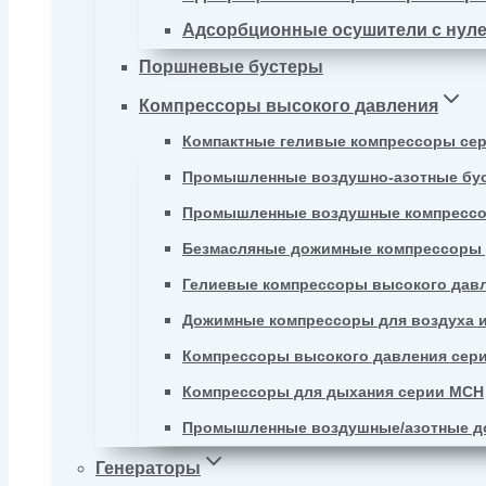
Адсорбционные осушители с нул
Поршневые бустеры
Компрессоры высокого давления
Компактные геливые компрессоры се
Промышленные воздушно-азотные бу
Промышленные воздушные компрессо
Безмасляные дожимные компрессоры д
Гелиевые компрессоры высокого давл
Дожимные компрессоры для воздуха и
Компрессоры высокого давления сер
Компрессоры для дыхания серии MCH
Промышленные воздушные/азотные д
Генераторы