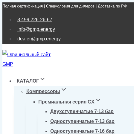
Полная сертификация | Спецусловия для дилеров | Доставка по РФ
Перейти
к
8 499 226-26-67
содержимому
info@gmp.energy
dealer@gmp.energy
КАТАЛОГ
Компрессоры
Премиальная серия GX
Двухступенчатые 7-13 бар
Одноступенчатые 7-13 бар
Одноступенчатые 7-16 бар