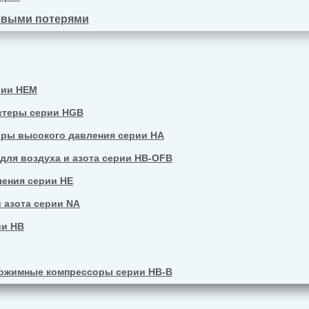
евыми потерями
рии HEM
стеры серии HGB
ры высокого давления серии HA
ля воздуха и азота серии HB-OFB
ения серии HE
 азота серии NA
ии HB
ожимные компрессоры серии HB-B