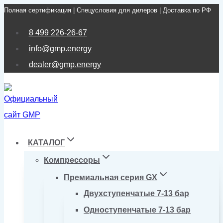
Полная сертификация | Спецусловия для дилеров | Доставка по РФ
Перейти
к
8 499 226-26-67
содержимому
info@gmp.energy
dealer@gmp.energy
КАТАЛОГ
Компрессоры
Премиальная серия GX
Двухступенчатые 7-13 бар
Одноступенчатые 7-13 бар