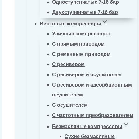
Одноступенчатые 7-16 бар
Двухступенчатые 7-16 бар
Винтовые компрессоры
Уличные компрессоры
С прямым приводом
С ременным приводом
С ресивером
С ресивером и осушителем
С ресивером и адсорбционным
осушителем
С осушителем
С частотным преобразователем
Безмасляные компрессоры
Сухие безмасляные