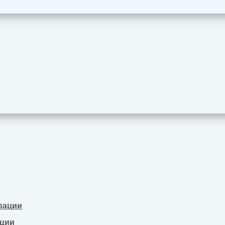
рации
ации