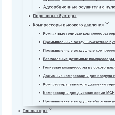
Адсорбционные осушители с нул
Поршневые бустеры
Компрессоры высокого давления
Компактные геливые компрессоры се
Промышленные воздушно-азотные бу
Промышленные воздушные компрессо
Безмасляные дожимные компрессоры д
Гелиевые компрессоры высокого давл
Дожимные компрессоры для воздуха и
Компрессоры высокого давления сер
Компрессоры для дыхания серии MCH
Промышленные воздушные/азотные д
Генераторы