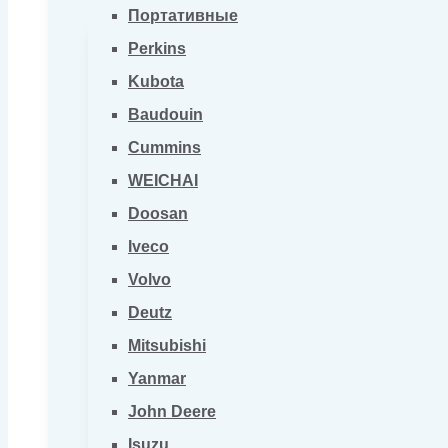
Портативные
Perkins
Kubota
Baudouin
Cummins
WEICHAI
Doosan
Iveco
Volvo
Deutz
Mitsubishi
Yanmar
John Deere
Isuzu