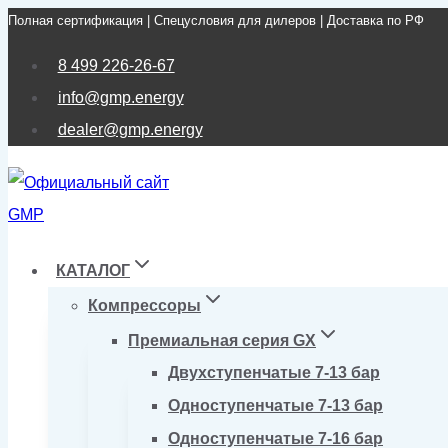
Полная сертификация | Спецусловия для дилеров | Доставка по РФ
Перейти
к
8 499 226-26-67
содержимому
info@gmp.energy
dealer@gmp.energy
КАТАЛОГ
Компрессоры
Премиальная серия GX
Двухступенчатые 7-13 бар
Одноступенчатые 7-13 бар
Одноступенчатые 7-16 бар