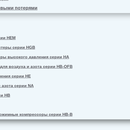
евыми потерями
рии HEM
стеры серии HGB
ры высокого давления серии HA
ля воздуха и азота серии HB-OFB
ения серии HE
 азота серии NA
ии HB
ожимные компрессоры серии HB-B