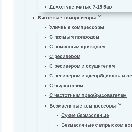
Двухступенчатые 7-16 бар
Винтовые компрессоры
Уличные компрессоры
С прямым приводом
С ременным приводом
С ресивером
С ресивером и осушителем
С ресивером и адсорбционным о
С осушителем
С частотным преобразователем
Безмасляные компрессоры
Сухие безмасляные
Безмасляные с впрыском во