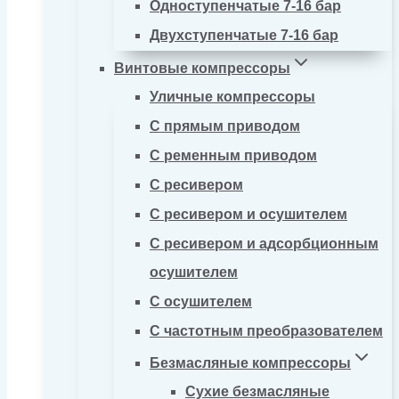
Одноступенчатые 7-16 бар
Двухступенчатые 7-16 бар
Винтовые компрессоры
Уличные компрессоры
С прямым приводом
С ременным приводом
С ресивером
С ресивером и осушителем
С ресивером и адсорбционным
осушителем
С осушителем
С частотным преобразователем
Безмасляные компрессоры
Сухие безмасляные