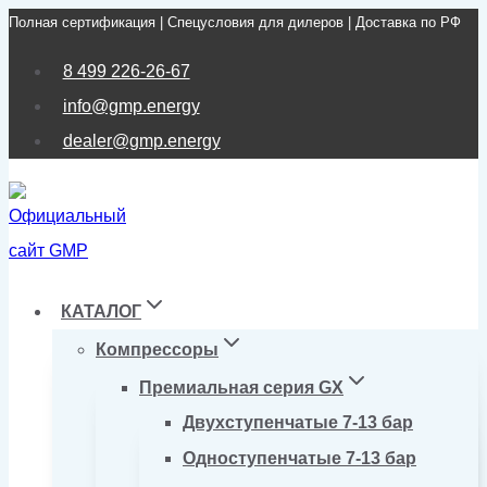
Полная сертификация | Спецусловия для дилеров | Доставка по РФ
Перейти
к
8 499 226-26-67
содержимому
info@gmp.energy
dealer@gmp.energy
КАТАЛОГ
Компрессоры
Премиальная серия GX
Двухступенчатые 7-13 бар
Одноступенчатые 7-13 бар