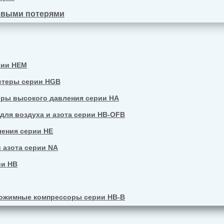
евыми потерями
рии HEM
стеры серии HGB
ры высокого давления серии HA
ля воздуха и азота серии HB-OFB
ения серии HE
 азота серии NA
ии HB
ожимные компрессоры серии HB-B