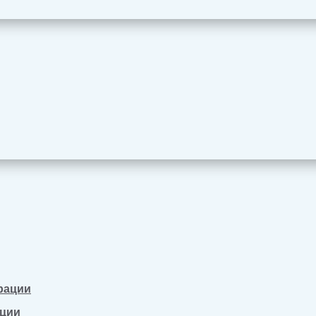
рации
ации