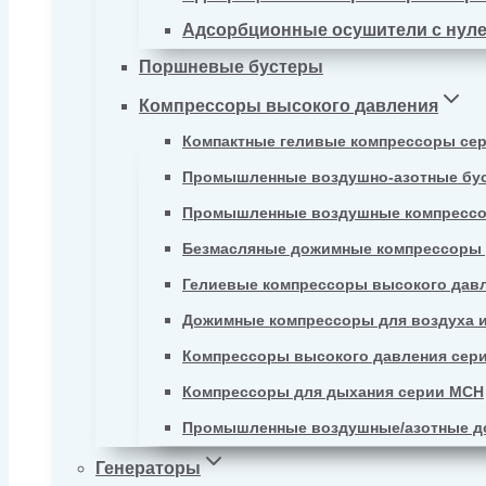
Адсорбционные осушители с нул
Поршневые бустеры
Компрессоры высокого давления
Компактные геливые компрессоры се
Промышленные воздушно-азотные бу
Промышленные воздушные компрессо
Безмасляные дожимные компрессоры д
Гелиевые компрессоры высокого давл
Дожимные компрессоры для воздуха и
Компрессоры высокого давления сер
Компрессоры для дыхания серии MCH
Промышленные воздушные/азотные д
Генераторы