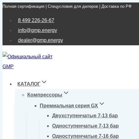
Полная сертификация | Спецусловия для дилеров | Доставка по РФ
Перейти
к
8 499 226-26-67
содержимому
info@gmp.energy
dealer@gmp.energy
КАТАЛОГ
Компрессоры
Премиальная серия GX
Двухступенчатые 7-13 бар
Одноступенчатые 7-13 бар
Одноступенчатые 7-16 бар