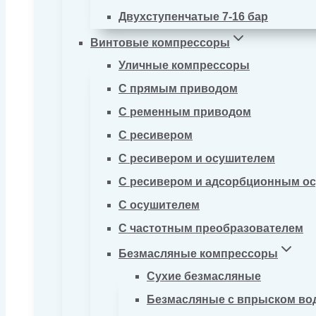
Двухступенчатые 7-16 бар
Винтовые компрессоры
Уличные компрессоры
С прямым приводом
С ременным приводом
С ресивером
С ресивером и осушителем
С ресивером и адсорбционным о
С осушителем
С частотным преобразователем
Безмасляные компрессоры
Сухие безмасляные
Безмасляные с впрыском во