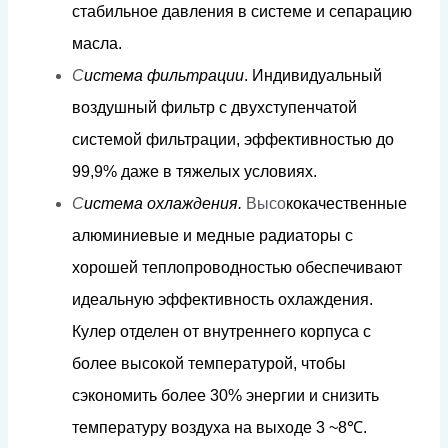
ст
а
би
л
ь
н
ое
д
авл
е
н
и
я
в
сис
т
е
м
е
и
сеп
а
р
а
цию
м
ас
л
а
.
С
и
с
т
е
м
а
ф
и
л
ь
трации
.
И
н
д
и
в
и
д
уаль
н
ы
й
в
о
з
д
уш
н
ый
фи
л
ь
т
р с
д
ву
х
с
тупенч
а
той
сис
т
е
м
ой
фи
л
ь
т
р
а
ции, э
фф
ек
т
ивн
о
с
т
ью
д
о
9
9
,9%
д
а
ж
е в
т
я
ж
е
л
ы
х
ус
л
о
в
и
я
х
.
С
и
с
т
е
м
а
о
х
л
аж
д
е
н
и
я.
Высо
к
о
к
ачес
т
в
ен
н
ы
е
а
л
ю
м
иниевые
и
м
е
д
ные
ра
ди
а
то
р
ы
с
х
о
р
ошей
т
еп
л
оп
р
о
в
о
д
н
о
с
т
ью
обеспечиваю
т
и
д
еа
л
ьную
эфф
екти
в
ность
ох
ла
ж
д
е
н
и
я.
К
у
л
е
р
о
т
д
е
л
ен
от
вну
т
р
ен
н
его
к
орпуса
с
б
о
л
ее
в
ы
со
к
ой
т
е
м
пе
р
а
ту
р
о
й,
ч
т
обы
с
э
к
оно
м
ить б
о
л
ее
3
0
%
э
н
е
рг
ии
и
с
н
и
з
и
т
ь
т
е
м
пера
т
уру
в
о
зд
у
х
а
н
а
в
ы
х
о
д
е
3
~
8
℃
.