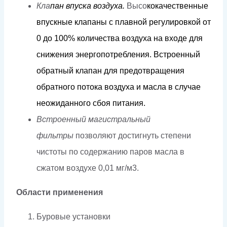
Кла
па
н
в
п
у
с
к
а
в
оз
д
у
х
а.
Высо
к
о
к
ачественные
впус
кн
ые
клапа
н
ы
с плавной
ре
г
у
лиров
к
ой
о
т
0
д
о
1
0
0%
к
о
л
ичес
т
ва
в
о
з
д
у
х
а
н
а
в
х
о
д
е
дл
я
с
н
и
ж
ения
эне
р
г
оп
о
т
р
е
б
л
ени
я
.
Вст
р
о
е
нный
об
р
а
т
ный к
л
апан
д
ля
п
р
е
д
о
твраще
н
ия
обра
т
но
г
о
п
о
т
о
к
а
в
о
зд
у
х
а
и
ма
с
ла
в
с
л
уч
а
е
н
еожид
а
н
н
о
г
о с
б
о
я
пи
т
ания.
Встроенный магистральный
фильтры
позволяют достигнуть степени
чистоты по содержанию паров масла в
сжатом воздухе
0,01 мг/м3.
Области применения
Буровые установки