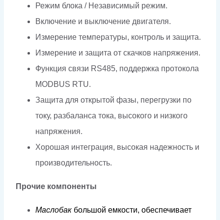
Режим блока / Независимый режим.
Включение и выключение двигателя.
Измерение температуры, контроль и защита.
Измерение и защита от скачков напряжения.
Функция связи RS485, поддержка протокола
MODBUS RTU.
Защита для открытой фазы, перегрузки по
току, разбаланса тока, высокого и низкого
напряжения.
Хорошая интеграция, высокая надежность и
производительность.
Прочие компоненты
Мас
л
обак
б
о
льш
о
й
е
м
к
ос
т
и,
обеспечива
е
т