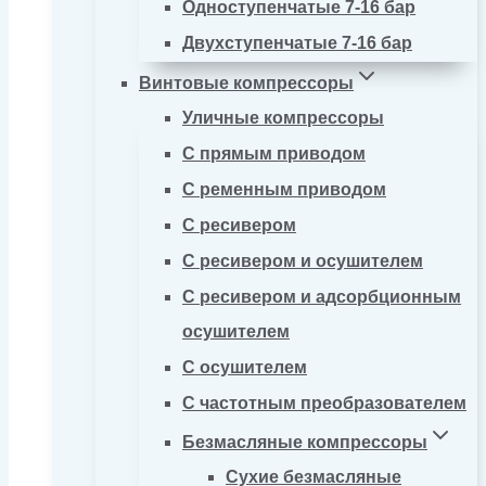
Одноступенчатые 7-16 бар
Двухступенчатые 7-16 бар
Винтовые компрессоры
Уличные компрессоры
С прямым приводом
С ременным приводом
С ресивером
С ресивером и осушителем
С ресивером и адсорбционным
осушителем
С осушителем
С частотным преобразователем
Безмасляные компрессоры
Сухие безмасляные