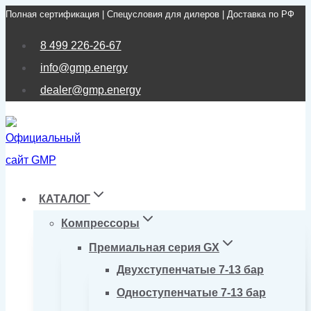
Полная сертификация | Спецусловия для дилеров | Доставка по РФ
Перейти
к
8 499 226-26-67
содержимому
info@gmp.energy
dealer@gmp.energy
КАТАЛОГ
Компрессоры
Премиальная серия GX
Двухступенчатые 7-13 бар
Одноступенчатые 7-13 бар