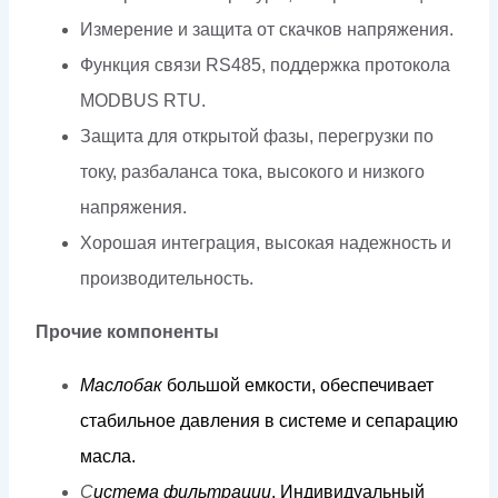
Измерение и защита от скачков напряжения.
Функция связи RS485, поддержка протокола
MODBUS RTU.
Защита для открытой фазы, перегрузки по
току, разбаланса тока, высокого и низкого
напряжения.
Хорошая интеграция, высокая надежность и
производительность.
Прочие компоненты
Мас
л
обак
б
о
льш
о
й
е
м
к
ос
т
и,
обеспечива
е
т
ст
а
би
л
ь
н
ое
д
авл
е
н
и
я
в
сис
т
е
м
е
и
сеп
а
р
а
цию
м
ас
л
а
.
С
и
с
т
е
м
а
ф
и
л
ь
трации
.
И
н
д
и
в
и
д
уаль
н
ы
й