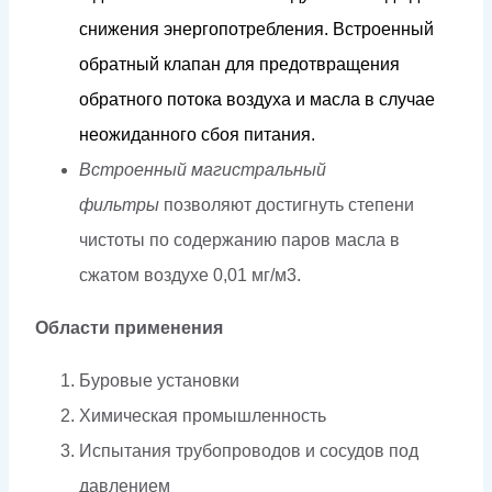
с
н
и
ж
ения
эне
р
г
оп
о
т
р
е
б
л
ени
я
.
Вст
р
о
е
нный
об
р
а
т
ный к
л
апан
д
ля
п
р
е
д
о
твраще
н
ия
обра
т
но
г
о
п
о
т
о
к
а
в
о
зд
у
х
а
и
ма
с
ла
в
с
л
уч
а
е
н
еожид
а
н
н
о
г
о с
б
о
я
пи
т
ания.
Встроенный магистральный
фильтры
позволяют достигнуть степени
чистоты по содержанию паров масла в
сжатом воздухе
0,01 мг/м3.
Области применения
Буровые установки
Химическая промышленность
Испытания трубопроводов и сосудов под
давлением