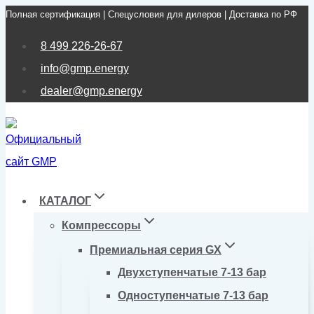
Полная сертификация | Спецусловия для дилеров | Доставка по РФ
Перейти
к
8 499 226-26-67
содержимому
info@gmp.energy
dealer@gmp.energy
КАТАЛОГ
Компрессоры
Премиальная серия GX
Двухступенчатые 7-13 бар
Одноступенчатые 7-13 бар