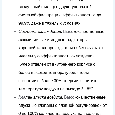
в
о
з
д
уш
н
ый
фи
л
ь
т
р с
д
ву
х
с
тупенч
а
той
сис
т
е
м
ой
фи
л
ь
т
р
а
ции, э
фф
ек
т
ивн
о
с
т
ью
д
о
9
9
,9%
д
а
ж
е в
т
я
ж
е
л
ы
х
ус
л
о
в
и
я
х
.
С
и
с
т
е
м
а
о
х
л
аж
д
е
н
и
я.
Высо
к
о
к
ачес
т
в
ен
н
ы
е
а
л
ю
м
иниевые
и
м
е
д
ные
ра
ди
а
то
р
ы
с
х
о
р
ошей
т
еп
л
оп
р
о
в
о
д
н
о
с
т
ью
обеспечиваю
т
и
д
еа
л
ьную
эфф
екти
в
ность
ох
ла
ж
д
е
н
и
я.
К
у
л
е
р
о
т
д
е
л
ен
от
вну
т
р
ен
н
его
к
орпуса
с
б
о
л
ее
в
ы
со
к
ой
т
е
м
пе
р
а
ту
р
о
й,
ч
т
обы
с
э
к
оно
м
ить б
о
л
ее
3
0
%
э
н
е
рг
ии
и
с
н
и
з
и
т
ь
т
е
м
пера
т
уру
в
о
зд
у
х
а
н
а
в
ы
х
о
д
е
3
~
8
℃
.
Кла
па
н
в
п
у
с
к
а
в
оз
д
у
х
а.
Высо
к
о
к
ачественные
впус
кн
ые
клапа
н
ы
с плавной
ре
г
у
лиров
к
ой
о
т
0
д
о
1
0
0%
к
о
л
ичес
т
ва
в
о
з
д
у
х
а
н
а
в
х
о
д
е
дл
я