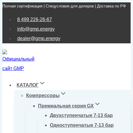
Полная сертификация | Спецусловия для дилеров | Доставка по РФ
Перейти
к
8 499 226-26-67
содержимому
info@gmp.energy
dealer@gmp.energy
КАТАЛОГ
Компрессоры
Премиальная серия GX
Двухступенчатые 7-13 бар
Одноступенчатые 7-13 бар