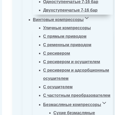
Одноступенчатые 7-16 бар
Двухступенчатые 7-16 бар
Винтовые компрессоры
Уличные компрессоры
С прямым приводом
С ременным приводом
С ресивером
С ресивером и осушителем
С ресивером и адсорбционным
осушителем
С осушителем
С частотным преобразователем
Безмасляные компрессоры
Сухие безмасляные