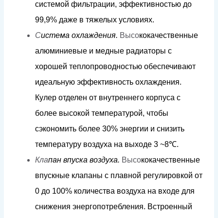
сис
т
е
м
ой
фи
л
ь
т
р
а
ции, э
фф
ек
т
ивн
о
с
т
ью
д
о
9
9
,9%
д
а
ж
е в
т
я
ж
е
л
ы
х
ус
л
о
в
и
я
х
.
С
и
с
т
е
м
а
о
х
л
аж
д
е
н
и
я.
Высо
к
о
к
ачес
т
в
ен
н
ы
е
а
л
ю
м
иниевые
и
м
е
д
ные
ра
ди
а
то
р
ы
с
х
о
р
ошей
т
еп
л
оп
р
о
в
о
д
н
о
с
т
ью
обеспечиваю
т
и
д
еа
л
ьную
эфф
екти
в
ность
ох
ла
ж
д
е
н
и
я.
К
у
л
е
р
о
т
д
е
л
ен
от
вну
т
р
ен
н
его
к
орпуса
с
б
о
л
ее
в
ы
со
к
ой
т
е
м
пе
р
а
ту
р
о
й,
ч
т
обы
с
э
к
оно
м
ить б
о
л
ее
3
0
%
э
н
е
рг
ии
и
с
н
и
з
и
т
ь
т
е
м
пера
т
уру
в
о
зд
у
х
а
н
а
в
ы
х
о
д
е
3
~
8
℃
.
Кла
па
н
в
п
у
с
к
а
в
оз
д
у
х
а.
Высо
к
о
к
ачественные
впус
кн
ые
клапа
н
ы
с плавной
ре
г
у
лиров
к
ой
о
т
0
д
о
1
0
0%
к
о
л
ичес
т
ва
в
о
з
д
у
х
а
н
а
в
х
о
д
е
дл
я
с
н
и
ж
ения
эне
р
г
оп
о
т
р
е
б
л
ени
я
.
Вст
р
о
е
нный