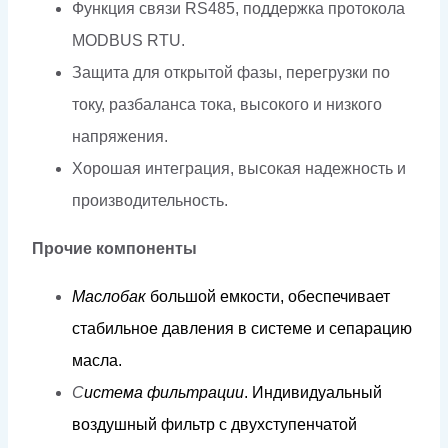
Функция связи RS485, поддержка протокола
MODBUS RTU.
Защита для открытой фазы, перегрузки по
току, разбаланса тока, высокого и низкого
напряжения.
Хорошая интеграция, высокая надежность и
производительность.
Прочие компоненты
Мас
л
обак
б
о
льш
о
й
е
м
к
ос
т
и,
обеспечива
е
т
ст
а
би
л
ь
н
ое
д
авл
е
н
и
я
в
сис
т
е
м
е
и
сеп
а
р
а
цию
м
ас
л
а
.
С
и
с
т
е
м
а
ф
и
л
ь
трации
.
И
н
д
и
в
и
д
уаль
н
ы
й
в
о
з
д
уш
н
ый
фи
л
ь
т
р с
д
ву
х
с
тупенч
а
той