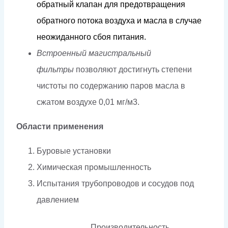
об
р
а
т
ный к
л
апан
д
ля
п
р
е
д
о
твраще
н
ия
обра
т
но
г
о
п
о
т
о
к
а
в
о
зд
у
х
а
и
ма
с
ла
в
с
л
уч
а
е
н
еожид
а
н
н
о
г
о с
б
о
я
пи
т
ания.
Встроенный магистральный
фильтры
позволяют достигнуть степени
чистоты по содержанию паров масла в
сжатом воздухе
0,01 мг/м3.
Области применения
Буровые установки
Химическая промышленность
Испытания трубопроводов и сосудов под
давлением
Производительность,