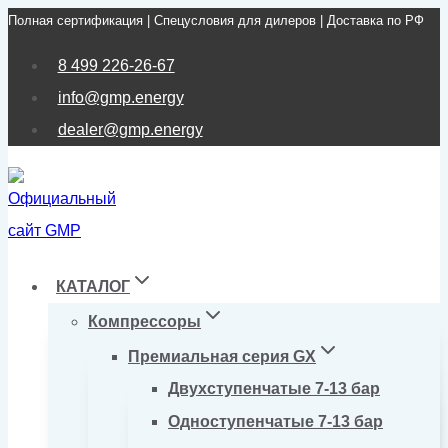
Полная сертификация | Спецусловия для дилеров | Доставка по РФ
Перейти
к
8 499 226-26-67
содержимому
info@gmp.energy
dealer@gmp.energy
КАТАЛОГ
Компрессоры
Премиальная серия GX
Двухступенчатые 7-13 бар
Одноступенчатые 7-13 бар