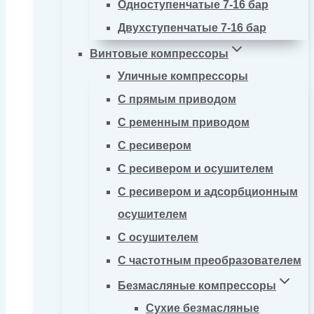
Одноступенчатые 7-16 бар
Двухступенчатые 7-16 бар
Винтовые компрессоры
Уличные компрессоры
С прямым приводом
С ременным приводом
С ресивером
С ресивером и осушителем
С ресивером и адсорбционным
осушителем
С осушителем
С частотным преобразователем
Безмасляные компрессоры
Сухие безмасляные