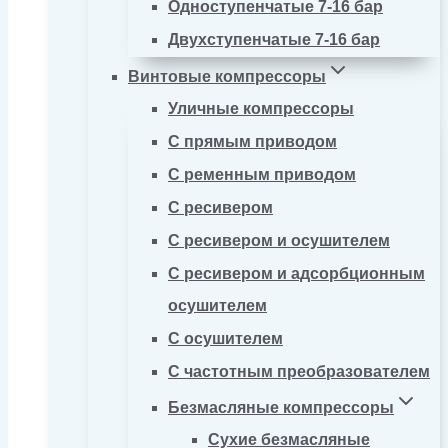
Одноступенчатые 7-16 бар
Двухступенчатые 7-16 бар
Винтовые компрессоры
Уличные компрессоры
С прямым приводом
С ременным приводом
С ресивером
С ресивером и осушителем
С ресивером и адсорбционным
осушителем
С осушителем
С частотным преобразователем
Безмасляные компрессоры
Сухие безмасляные