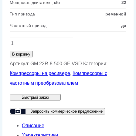
Мощность двигателя, кВт
22
Тип привода
ременной
Частотный привод
да
Количество
товара
В корзину
Винтовой
Артикул:
GM 22R-8-500 GE VSD
Категории:
компрессор
Компрессоры на ресивере
,
Компрессоры с
GMP
частотным преобразователем
GM
Быстрый заказ
22R-
8-
Запросить коммерческое предложение
500
Описание
GE
Характеристики