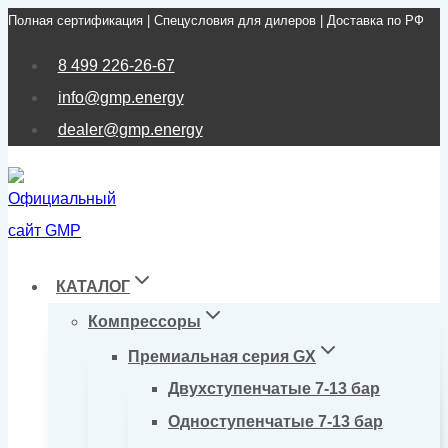
Полная сертификация | Спецусловия для дилеров | Доставка по РФ
Перейти
к
8 499 226-26-67
содержимому
info@gmp.energy
dealer@gmp.energy
КАТАЛОГ
Компрессоры
Премиальная серия GX
Двухступенчатые 7-13 бар
Одноступенчатые 7-13 бар