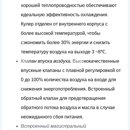
х
о
р
ошей
т
еп
л
оп
р
о
в
о
д
н
о
с
т
ью
обеспечиваю
т
и
д
еа
л
ьную
эфф
екти
в
ность
ох
ла
ж
д
е
н
и
я.
К
у
л
е
р
о
т
д
е
л
ен
от
вну
т
р
ен
н
его
к
орпуса
с
б
о
л
ее
в
ы
со
к
ой
т
е
м
пе
р
а
ту
р
о
й,
ч
т
обы
с
э
к
оно
м
ить б
о
л
ее
3
0
%
э
н
е
рг
ии
и
с
н
и
з
и
т
ь
т
е
м
пера
т
уру
в
о
зд
у
х
а
н
а
в
ы
х
о
д
е
3
~
8
℃
.
Кла
па
н
в
п
у
с
к
а
в
оз
д
у
х
а.
Высо
к
о
к
ачественные
впус
кн
ые
клапа
н
ы
с плавной
ре
г
у
лиров
к
ой
о
т
0
д
о
1
0
0%
к
о
л
ичес
т
ва
в
о
з
д
у
х
а
н
а
в
х
о
д
е
дл
я
с
н
и
ж
ения
эне
р
г
оп
о
т
р
е
б
л
ени
я
.
Вст
р
о
е
нный
об
р
а
т
ный к
л
апан
д
ля
п
р
е
д
о
твраще
н
ия
обра
т
но
г
о
п
о
т
о
к
а
в
о
зд
у
х
а
и
ма
с
ла
в
с
л
уч
а
е
н
еожид
а
н
н
о
г
о с
б
о
я
пи
т
ания.
Встроенный магистральный