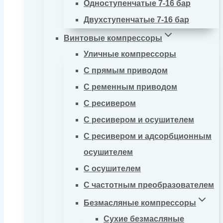
Одноступенчатые 7-16 бар
Двухступенчатые 7-16 бар
Винтовые компрессоры
Уличные компрессоры
С прямым приводом
С ременным приводом
С ресивером
С ресивером и осушителем
С ресивером и адсорбционным
осушителем
С осушителем
С частотным преобразователем
Безмасляные компрессоры
Сухие безмасляные