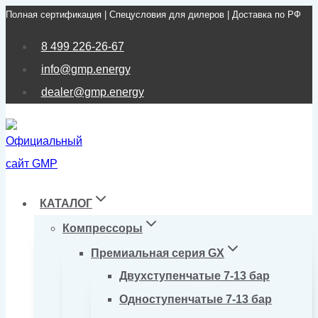
Полная сертификация | Спецусловия для дилеров | Доставка по РФ
Перейти
к
8 499 226-26-67
содержимому
info@gmp.energy
dealer@gmp.energy
КАТАЛОГ
Компрессоры
Премиальная серия GX
Двухступенчатые 7-13 бар
Одноступенчатые 7-13 бар