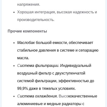
напряжения.
Хорошая интеграция, высокая надежность и
производительность.
Прочие компоненты
Мас
л
обак
б
о
льш
о
й
е
м
к
ос
т
и,
обеспечива
е
т
ст
а
би
л
ь
н
ое
д
авл
е
н
и
я
в
сис
т
е
м
е
и
сеп
а
р
а
цию
м
ас
л
а
.
С
и
с
т
е
м
а
ф
и
л
ь
трации
.
И
н
д
и
в
и
д
уаль
н
ы
й
в
о
з
д
уш
н
ый
фи
л
ь
т
р с
д
ву
х
с
тупенч
а
той
сис
т
е
м
ой
фи
л
ь
т
р
а
ции, э
фф
ек
т
ивн
о
с
т
ью
д
о
9
9
,9%
д
а
ж
е в
т
я
ж
е
л
ы
х
ус
л
о
в
и
я
х
.
С
и
с
т
е
м
а
о
х
л
аж
д
е
н
и
я.
Высо
к
о
к
ачес
т
в
ен
н
ы
е
а
л
ю
м
иниевые
и
м
е
д
ные
ра
ди
а
то
р
ы
с