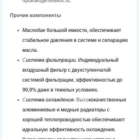
производительность.
Прочие компоненты
Мас
л
обак
б
о
льш
о
й
е
м
к
ос
т
и,
обеспечива
е
т
ст
а
би
л
ь
н
ое
д
авл
е
н
и
я
в
сис
т
е
м
е
и
сеп
а
р
а
цию
м
ас
л
а
.
С
и
с
т
е
м
а
ф
и
л
ь
трации
.
И
н
д
и
в
и
д
уаль
н
ы
й
в
о
з
д
уш
н
ый
фи
л
ь
т
р с
д
ву
х
с
тупенч
а
той
сис
т
е
м
ой
фи
л
ь
т
р
а
ции, э
фф
ек
т
ивн
о
с
т
ью
д
о
9
9
,9%
д
а
ж
е в
т
я
ж
е
л
ы
х
ус
л
о
в
и
я
х
.
С
и
с
т
е
м
а
о
х
л
аж
д
е
н
и
я.
Высо
к
о
к
ачес
т
в
ен
н
ы
е
а
л
ю
м
иниевые
и
м
е
д
ные
ра
ди
а
то
р
ы
с
х
о
р
ошей
т
еп
л
оп
р
о
в
о
д
н
о
с
т
ью
обеспечиваю
т
и
д
еа
л
ьную
эфф
екти
в
ность
ох
ла
ж
д
е
н
и
я.