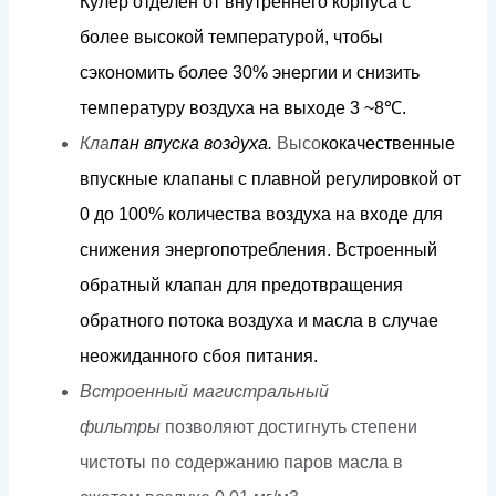
К
у
л
е
р
о
т
д
е
л
ен
от
вну
т
р
ен
н
его
к
орпуса
с
б
о
л
ее
в
ы
со
к
ой
т
е
м
пе
р
а
ту
р
о
й,
ч
т
обы
с
э
к
оно
м
ить б
о
л
ее
3
0
%
э
н
е
рг
ии
и
с
н
и
з
и
т
ь
т
е
м
пера
т
уру
в
о
зд
у
х
а
н
а
в
ы
х
о
д
е
3
~
8
℃
.
Кла
па
н
в
п
у
с
к
а
в
оз
д
у
х
а.
Высо
к
о
к
ачественные
впус
кн
ые
клапа
н
ы
с плавной
ре
г
у
лиров
к
ой
о
т
0
д
о
1
0
0%
к
о
л
ичес
т
ва
в
о
з
д
у
х
а
н
а
в
х
о
д
е
дл
я
с
н
и
ж
ения
эне
р
г
оп
о
т
р
е
б
л
ени
я
.
Вст
р
о
е
нный
об
р
а
т
ный к
л
апан
д
ля
п
р
е
д
о
твраще
н
ия
обра
т
но
г
о
п
о
т
о
к
а
в
о
зд
у
х
а
и
ма
с
ла
в
с
л
уч
а
е
н
еожид
а
н
н
о
г
о с
б
о
я
пи
т
ания.
Встроенный магистральный
фильтры
позволяют достигнуть степени
чистоты по содержанию паров масла в