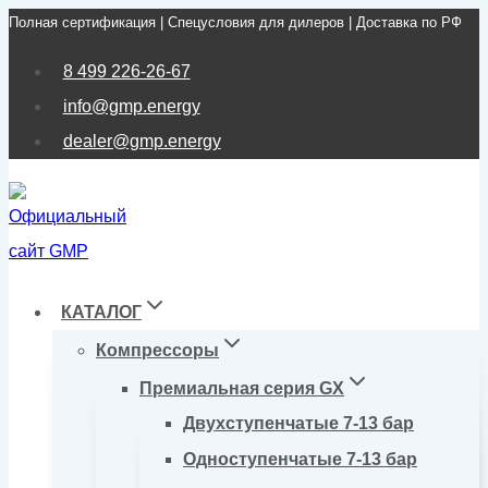
Полная сертификация | Спецусловия для дилеров | Доставка по РФ
Перейти
к
8 499 226-26-67
содержимому
info@gmp.energy
dealer@gmp.energy
КАТАЛОГ
Компрессоры
Премиальная серия GX
Двухступенчатые 7-13 бар
Одноступенчатые 7-13 бар