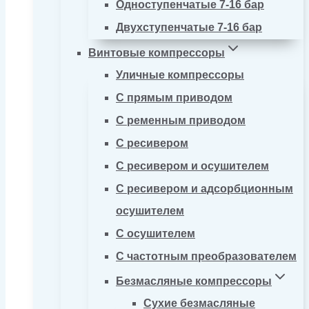
Одноступенчатые 7-16 бар
Двухступенчатые 7-16 бар
Винтовые компрессоры
Уличные компрессоры
С прямым приводом
С ременным приводом
С ресивером
С ресивером и осушителем
С ресивером и адсорбционным
осушителем
С осушителем
С частотным преобразователем
Безмасляные компрессоры
Сухие безмасляные