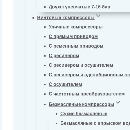
Двухступенчатые 7-16 бар
Винтовые компрессоры
Уличные компрессоры
С прямым приводом
С ременным приводом
С ресивером
С ресивером и осушителем
С ресивером и адсорбционным о
С осушителем
С частотным преобразователем
Безмасляные компрессоры
Сухие безмасляные
Безмасляные с впрыском во