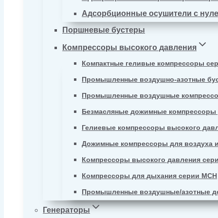
Адсорбционные осушители с нул
Поршневые бустеры
Компрессоры высокого давления
Компактные геливые компрессоры се
Промышленные воздушно-азотные бу
Промышленные воздушные компрессо
Безмасляные дожимные компрессоры д
Гелиевые компрессоры высокого давл
Дожимные компрессоры для воздуха и
Компрессоры высокого давления сер
Компрессоры для дыхания серии MCH
Промышленные воздушные/азотные д
Генераторы