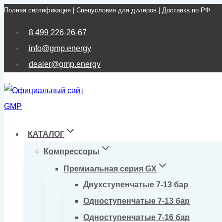
Полная сертификация | Спецусловия для дилеров | Доставка по РФ
Перейти
к
8 499 226-26-67
содержимому
info@gmp.energy
dealer@gmp.energy
КАТАЛОГ
Компрессоры
Премиальная серия GX
Двухступенчатые 7-13 бар
Одноступенчатые 7-13 бар
Одноступенчатые 7-16 бар