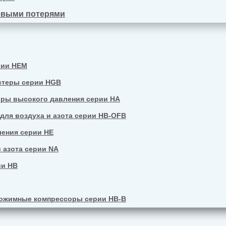
евыми потерями
рии HEM
стеры серии HGB
ры высокого давления серии HA
ля воздуха и азота серии HB-OFB
ения серии HE
 азота серии NA
ии HB
ожимные компрессоры серии HB-B