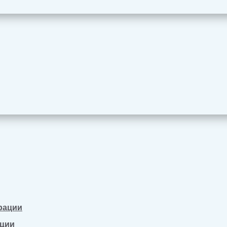
рации
ации