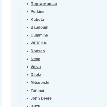
Портативные
Perkins
Kubota
Baudouin
Cummins
WEICHAI
Doosan
Iveco
Volvo
Deutz
Mitsubishi
Yanmar
John Deere
Isuzu