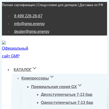
Полная сертификация | Спецусловия для дилеров | Доставка по РФ
Перейти
к
8 499 226-26-67
содержимому
info@gmp.energy
dealer@gmp.energy
КАТАЛОГ
Компрессоры
Премиальная серия GX
Двухступенчатые 7-13 бар
Одноступенчатые 7-13 бар