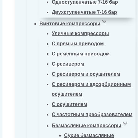
Одноступенчатые 7-16 бар
Двухступенчатые 7-16 бар
Винтовые компрессоры
Уличные компрессоры
С прямым приводом
С ременным приводом
С ресивером
С ресивером и осушителем
С ресивером и адсорбционным
осушителем
С осушителем
С частотным преобразователем
Безмасляные компрессоры
Сухие безмасляные