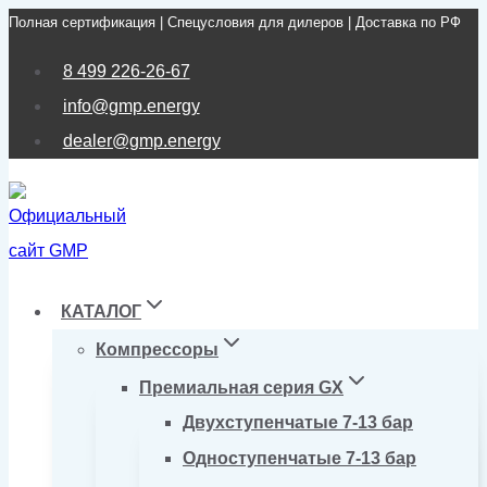
Полная сертификация | Спецусловия для дилеров | Доставка по РФ
Перейти
к
8 499 226-26-67
содержимому
info@gmp.energy
dealer@gmp.energy
КАТАЛОГ
Компрессоры
Премиальная серия GX
Двухступенчатые 7-13 бар
Одноступенчатые 7-13 бар