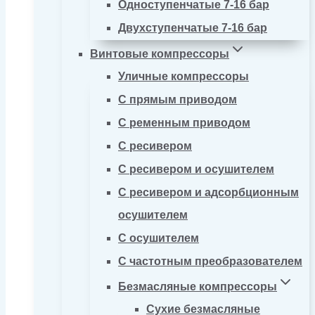
Одноступенчатые 7-16 бар
Двухступенчатые 7-16 бар
Винтовые компрессоры
Уличные компрессоры
С прямым приводом
С ременным приводом
С ресивером
С ресивером и осушителем
С ресивером и адсорбционным
осушителем
С осушителем
С частотным преобразователем
Безмасляные компрессоры
Сухие безмасляные