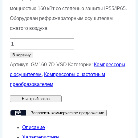
мощностью 160 кВт со степенью защиты IP55/IP65.
Оборудован рефрижераторным осушителем
сжатого воздуха
Количество
товара
В корзину
Винтовой
Артикул:
GM160-7D-VSD
Категории:
Компрессоры
компрессор
с осушителем
,
Компрессоры с частотным
GMP
преобразователем
GM
Быстрый заказ
160-
7D
Запросить коммерческое предложение
VSD
Описание
Характеристики