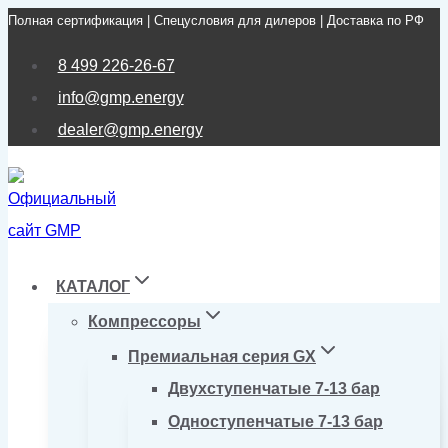
Полная сертификация | Спецусловия для дилеров | Доставка по РФ
Перейти
к
8 499 226-26-67
содержимому
info@gmp.energy
dealer@gmp.energy
КАТАЛОГ
Компрессоры
Премиальная серия GX
Двухступенчатые 7-13 бар
Одноступенчатые 7-13 бар