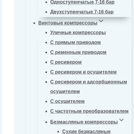
Одноступенчатые 7-16 бар
Двухступенчатые 7-16 бар
Винтовые компрессоры
Уличные компрессоры
С прямым приводом
С ременным приводом
С ресивером
С ресивером и осушителем
С ресивером и адсорбционным
осушителем
С осушителем
С частотным преобразователем
Безмасляные компрессоры
Сухие безмасляные