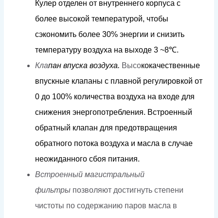
К
у
л
е
р
о
т
д
е
л
ен
от
вну
т
р
ен
н
его
к
орпуса
с
б
о
л
ее
в
ы
со
к
ой
т
е
м
пе
р
а
ту
р
о
й,
ч
т
обы
с
э
к
оно
м
ить б
о
л
ее
3
0
%
э
н
е
рг
ии
и
с
н
и
з
и
т
ь
т
е
м
пера
т
уру
в
о
зд
у
х
а
н
а
в
ы
х
о
д
е
3
~
8
℃
.
Кла
па
н
в
п
у
с
к
а
в
оз
д
у
х
а.
Высо
к
о
к
ачественные
впус
кн
ые
клапа
н
ы
с плавной
ре
г
у
лиров
к
ой
о
т
0
д
о
1
0
0%
к
о
л
ичес
т
ва
в
о
з
д
у
х
а
н
а
в
х
о
д
е
дл
я
с
н
и
ж
ения
эне
р
г
оп
о
т
р
е
б
л
ени
я
.
Вст
р
о
е
нный
об
р
а
т
ный к
л
апан
д
ля
п
р
е
д
о
твраще
н
ия
обра
т
но
г
о
п
о
т
о
к
а
в
о
зд
у
х
а
и
ма
с
ла
в
с
л
уч
а
е
н
еожид
а
н
н
о
г
о с
б
о
я
пи
т
ания.
Встроенный магистральный
фильтры
позволяют достигнуть степени
чистоты по содержанию паров масла в