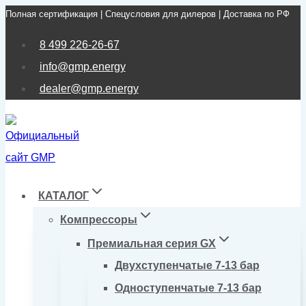
Полная сертификация | Спецусловия для дилеров | Доставка по РФ
Перейти
к
8 499 226-26-67
содержимому
info@gmp.energy
dealer@gmp.energy
КАТАЛОГ
Компрессоры
Премиальная серия GX
Двухступенчатые 7-13 бар
Одноступенчатые 7-13 бар