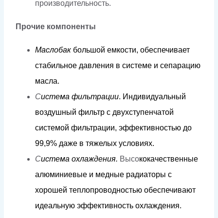
производительность.
Прочие компоненты
Мас
л
обак
б
о
льш
о
й
е
м
к
ос
т
и,
обеспечива
е
т
ст
а
би
л
ь
н
ое
д
авл
е
н
и
я
в
сис
т
е
м
е
и
сеп
а
р
а
цию
м
ас
л
а
.
С
и
с
т
е
м
а
ф
и
л
ь
трации
.
И
н
д
и
в
и
д
уаль
н
ы
й
в
о
з
д
уш
н
ый
фи
л
ь
т
р с
д
ву
х
с
тупенч
а
той
сис
т
е
м
ой
фи
л
ь
т
р
а
ции, э
фф
ек
т
ивн
о
с
т
ью
д
о
9
9
,9%
д
а
ж
е в
т
я
ж
е
л
ы
х
ус
л
о
в
и
я
х
.
С
и
с
т
е
м
а
о
х
л
аж
д
е
н
и
я.
Высо
к
о
к
ачес
т
в
ен
н
ы
е
а
л
ю
м
иниевые
и
м
е
д
ные
ра
ди
а
то
р
ы
с
х
о
р
ошей
т
еп
л
оп
р
о
в
о
д
н
о
с
т
ью
обеспечиваю
т
и
д
еа
л
ьную
эфф
екти
в
ность
ох
ла
ж
д
е
н
и
я.