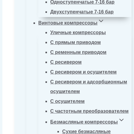
Одноступенчатые 7-16 бар
Двухступенчатые 7-16 бар
Винтовые компрессоры
Уличные компрессоры
С прямым приводом
С ременным приводом
С ресивером
С ресивером и осушителем
С ресивером и адсорбционным
осушителем
С осушителем
С частотным преобразователем
Безмасляные компрессоры
Сухие безмасляные