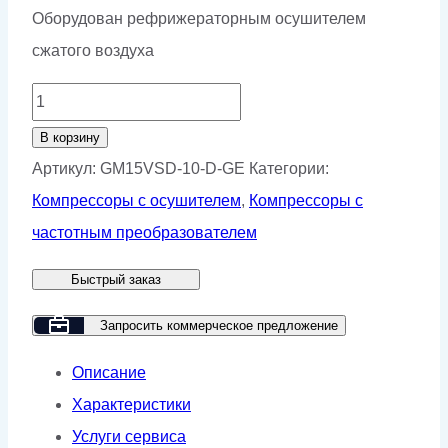
Оборудован рефрижераторным осушителем
сжатого воздуха
Количество
товара
В корзину
Винтовой
Артикул:
GM15VSD-10-D-GE
Категории:
компрессор
Компрессоры с осушителем
,
Компрессоры с
GMP
частотным преобразователем
GM
Быстрый заказ
15-
10D
Запросить коммерческое предложение
VSD
Описание
GE/HB
Характеристики
Услуги сервиса