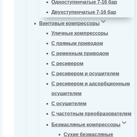
Одноступенчатые 7-16 бар
Двухступенчатые 7-16 бар
Винтовые компрессоры
Уличные компрессоры
С прямым приводом
С ременным приводом
С ресивером
С ресивером и осушителем
С ресивером и адсорбционным
осушителем
С осушителем
С частотным преобразователем
Безмасляные компрессоры
Сухие безмасляные