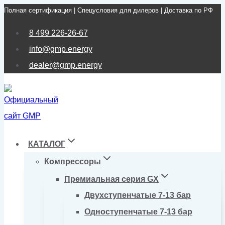
Полная сертификация | Спецусловия для дилеров | Доставка по РФ
Перейти
к
8 499 226-26-67
содержимому
info@gmp.energy
dealer@gmp.energy
КАТАЛОГ
Компрессоры
Премиальная серия GX
Двухступенчатые 7-13 бар
Одноступенчатые 7-13 бар