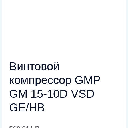
Винтовой
компрессор GMP
GM 15-10D VSD
GE/HB