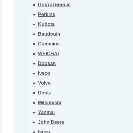
Портативные
Perkins
Kubota
Baudouin
Cummins
WEICHAI
Doosan
Iveco
Volvo
Deutz
Mitsubishi
Yanmar
John Deere
Isuzu