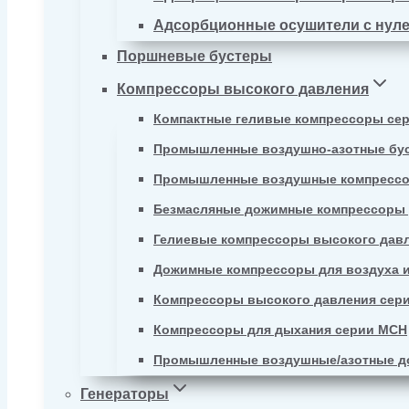
Адсорбционные осушители с нул
Поршневые бустеры
Компрессоры высокого давления
Компактные геливые компрессоры се
Промышленные воздушно-азотные бу
Промышленные воздушные компрессо
Безмасляные дожимные компрессоры д
Гелиевые компрессоры высокого давл
Дожимные компрессоры для воздуха и
Компрессоры высокого давления сер
Компрессоры для дыхания серии MCH
Промышленные воздушные/азотные д
Генераторы