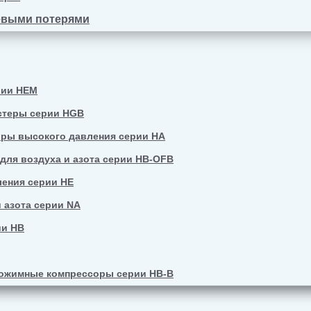
евыми потерями
рии HEM
стеры серии HGB
ры высокого давления серии HA
ля воздуха и азота серии HB-OFB
ения серии HE
 азота серии NA
ии HB
ожимные компрессоры серии HB-B