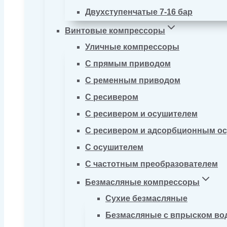
Двухступенчатые 7-16 бар
Винтовые компрессоры
Уличные компрессоры
С прямым приводом
С ременным приводом
С ресивером
С ресивером и осушителем
С ресивером и адсорбционным о
С осушителем
С частотным преобразователем
Безмасляные компрессоры
Сухие безмасляные
Безмасляные с впрыском во