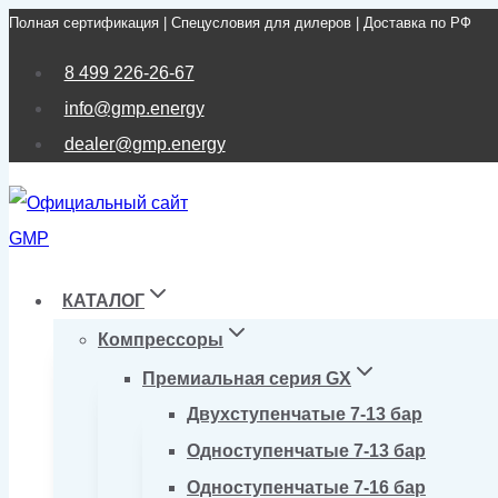
Полная сертификация | Спецусловия для дилеров | Доставка по РФ
Перейти
к
8 499 226-26-67
содержимому
info@gmp.energy
dealer@gmp.energy
КАТАЛОГ
Компрессоры
Премиальная серия GX
Двухступенчатые 7-13 бар
Одноступенчатые 7-13 бар
Одноступенчатые 7-16 бар