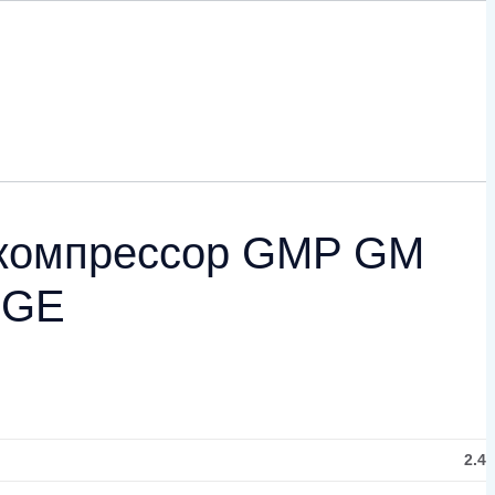
 компрессор GMP GM
 GE
2.4