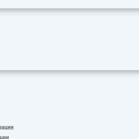
рации
ации