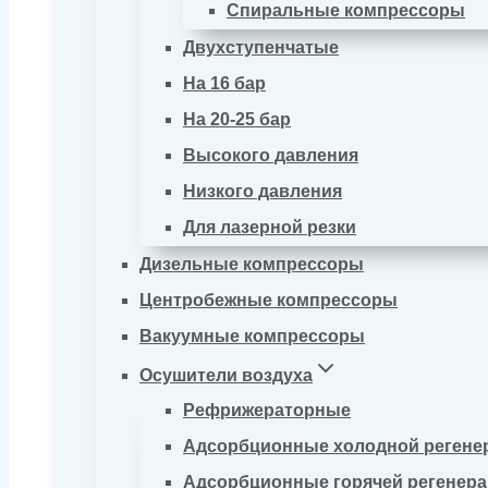
Спиральные компрессоры
Двухступенчатые
На 16 бар
На 20-25 бар
Высокого давления
Низкого давления
Для лазерной резки
Дизельные компрессоры
Центробежные компрессоры
Вакуумные компрессоры
Осушители воздуха
Рефрижераторные
Адсорбционные холодной регене
Адсорбционные горячей регенер