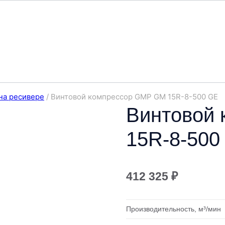
на ресивере
/
Винтовой компрессор GMP GM 15R-8-500 GE
Винтовой
15R-8-500
412 325
₽
Производительность, м³/мин