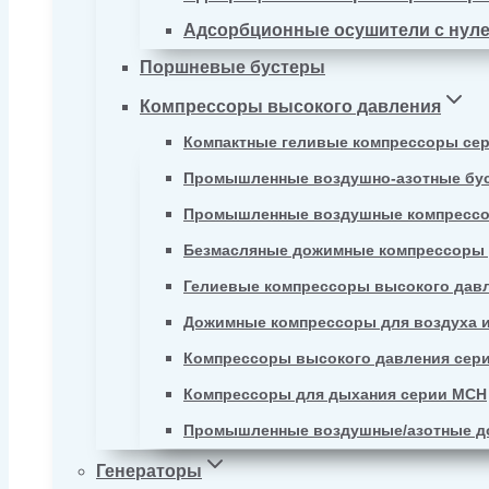
Адсорбционные осушители с нул
Поршневые бустеры
Компрессоры высокого давления
Компактные геливые компрессоры се
Промышленные воздушно-азотные бу
Промышленные воздушные компрессо
Безмасляные дожимные компрессоры д
Гелиевые компрессоры высокого давл
Дожимные компрессоры для воздуха и
Компрессоры высокого давления сер
Компрессоры для дыхания серии MCH
Промышленные воздушные/азотные д
Генераторы