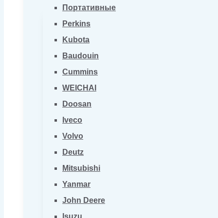
Портативные
Perkins
Kubota
Baudouin
Cummins
WEICHAI
Doosan
Iveco
Volvo
Deutz
Mitsubishi
Yanmar
John Deere
Isuzu