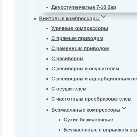
Двухступенчатые 7-16 бар
Винтовые компрессоры
Уличные компрессоры
С прямым приводом
С ременным приводом
С ресивером
С ресивером и осушителем
С ресивером и адсорбционным о
С осушителем
С частотным преобразователем
Безмасляные компрессоры
Сухие безмасляные
Безмасляные с впрыском во