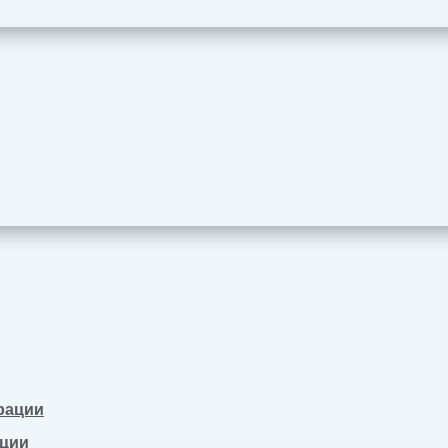
рации
ации