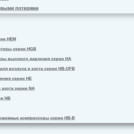
евыми потерями
рии HEM
стеры серии HGB
ры высокого давления серии HA
ля воздуха и азота серии HB-OFB
ения серии HE
 азота серии NA
ии HB
ожимные компрессоры серии HB-B