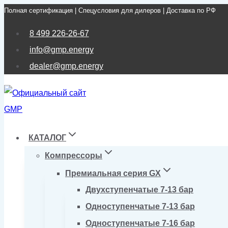
Полная сертификация | Спецусловия для дилеров | Доставка по РФ
Перейти
к
8 499 226-26-67
содержимому
info@gmp.energy
dealer@gmp.energy
КАТАЛОГ
Компрессоры
Премиальная серия GX
Двухступенчатые 7-13 бар
Одноступенчатые 7-13 бар
Одноступенчатые 7-16 бар