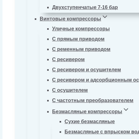
Двухступенчатые 7-16 бар
Винтовые компрессоры
Уличные компрессоры
С прямым приводом
С ременным приводом
С ресивером
С ресивером и осушителем
С ресивером и адсорбционным о
С осушителем
С частотным преобразователем
Безмасляные компрессоры
Сухие безмасляные
Безмасляные с впрыском во