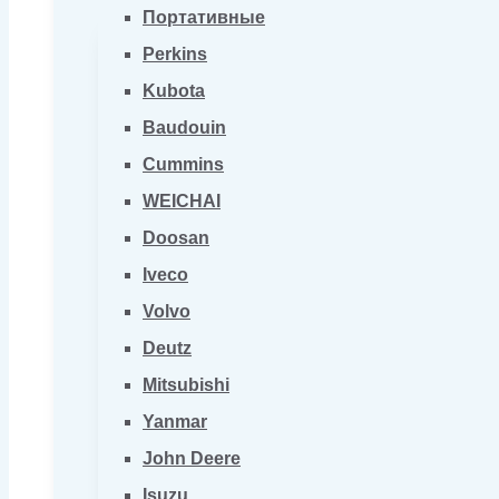
Портативные
Perkins
Kubota
Baudouin
Cummins
WEICHAI
Doosan
Iveco
Volvo
Deutz
Mitsubishi
Yanmar
John Deere
Isuzu