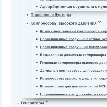
Адсорбционные осушители с нул
Поршневые бустеры
Компрессоры высокого давления
Компактные геливые компрессоры се
Промышленные воздушно-азотные бу
Промышленные воздушные компрессо
Безмасляные дожимные компрессоры д
Гелиевые компрессоры высокого давл
Дожимные компрессоры для воздуха и
Компрессоры высокого давления сер
Компрессоры для дыхания серии MCH
Промышленные воздушные/азотные д
Генераторы