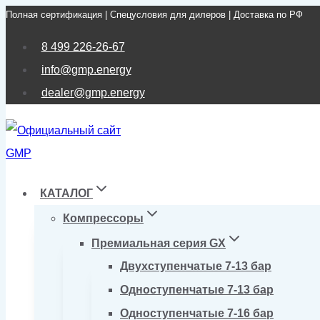
Полная сертификация | Спецусловия для дилеров | Доставка по РФ
Перейти
к
8 499 226-26-67
содержимому
info@gmp.energy
dealer@gmp.energy
КАТАЛОГ
Компрессоры
Премиальная серия GX
Двухступенчатые 7-13 бар
Одноступенчатые 7-13 бар
Одноступенчатые 7-16 бар