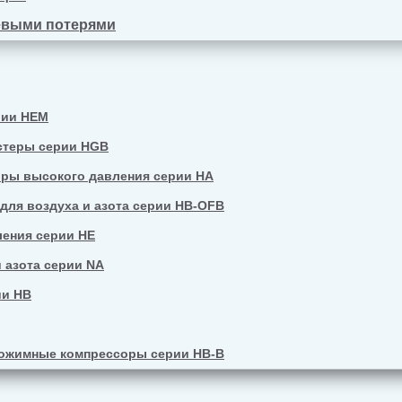
евыми потерями
рии HEM
стеры серии HGB
ры высокого давления серии HA
ля воздуха и азота серии HB-OFB
ения серии HE
 азота серии NA
ии HB
ожимные компрессоры серии HB-B