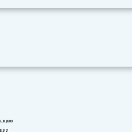
рации
ации