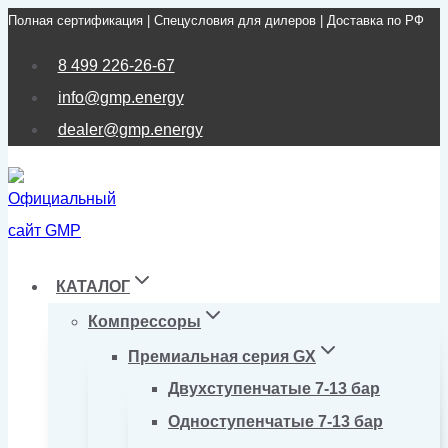
Полная сертификация | Спецусловия для дилеров | Доставка по РФ
Перейти
к
8 499 226-26-67
содержимому
info@gmp.energy
dealer@gmp.energy
КАТАЛОГ
Компрессоры
Премиальная серия GX
Двухступенчатые 7-13 бар
Одноступенчатые 7-13 бар