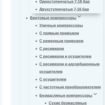
Одноступенчатые 7-16 бар
Двухступенчатые 7-16 бар
Винтовые компрессоры
Уличные компрессоры
С прямым приводом
С ременным приводом
С ресивером
С ресивером и осушителем
С ресивером и адсорбционным
осушителем
С осушителем
С частотным преобразователем
Безмасляные компрессоры
Сухие безмасляные