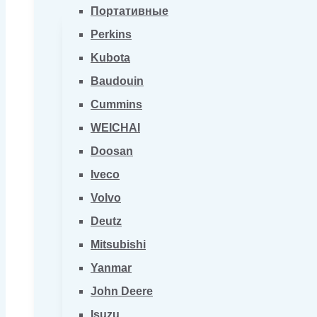
Портативные
Perkins
Kubota
Baudouin
Cummins
WEICHAI
Doosan
Iveco
Volvo
Deutz
Mitsubishi
Yanmar
John Deere
Isuzu