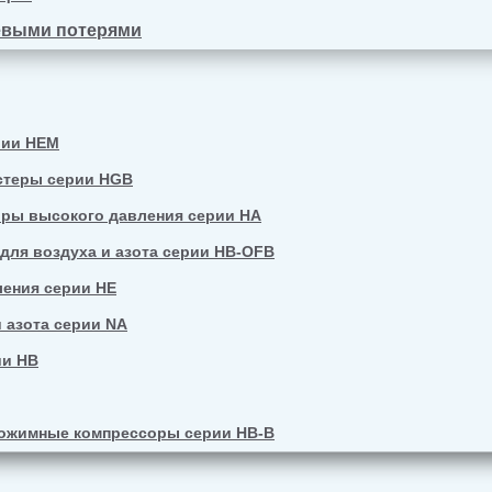
евыми потерями
рии HEM
стеры серии HGB
ры высокого давления серии HA
ля воздуха и азота серии HB-OFB
ения серии HE
 азота серии NA
ии HB
ожимные компрессоры серии HB-B