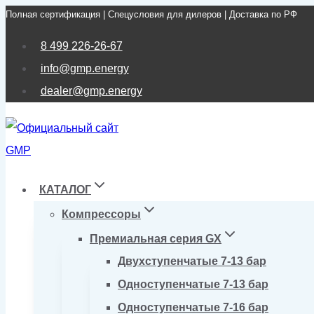
Полная сертификация | Спецусловия для дилеров | Доставка по РФ
Перейти
к
8 499 226-26-67
содержимому
info@gmp.energy
dealer@gmp.energy
КАТАЛОГ
Компрессоры
Премиальная серия GX
Двухступенчатые 7-13 бар
Одноступенчатые 7-13 бар
Одноступенчатые 7-16 бар