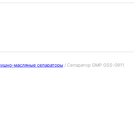
душно-масляные сепараторы
/
Сепаратор GMP GSS-0911