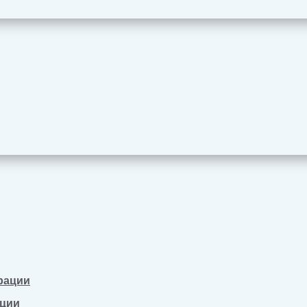
рации
ации