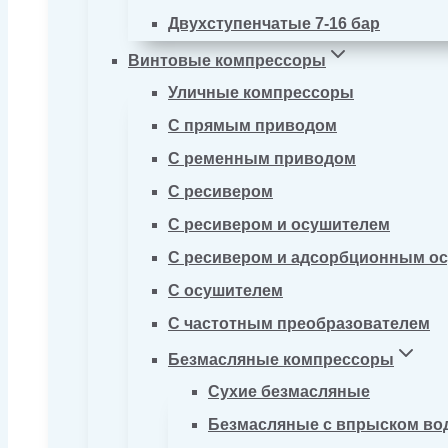
Двухступенчатые 7-16 бар
Винтовые компрессоры
Уличные компрессоры
С прямым приводом
С ременным приводом
С ресивером
С ресивером и осушителем
С ресивером и адсорбционным о
С осушителем
С частотным преобразователем
Безмасляные компрессоры
Сухие безмасляные
Безмасляные с впрыском во