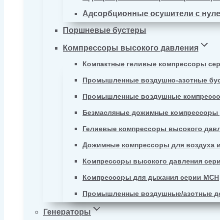
Адсорбционные осушители с нул
Поршневые бустеры
Компрессоры высокого давления
Компактные геливые компрессоры се
Промышленные воздушно-азотные бу
Промышленные воздушные компрессо
Безмасляные дожимные компрессоры д
Гелиевые компрессоры высокого давл
Дожимные компрессоры для воздуха и
Компрессоры высокого давления сер
Компрессоры для дыхания серии MCH
Промышленные воздушные/азотные д
Генераторы