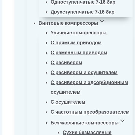
Одноступенчатые 7-16 бар
Двухступенчатые 7-16 бар
Винтовые компрессоры
Уличные компрессоры
С прямым приводом
С ременным приводом
С ресивером
С ресивером и осушителем
С ресивером и адсорбционным
осушителем
С осушителем
С частотным преобразователем
Безмасляные компрессоры
Сухие безмасляные