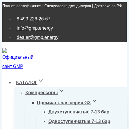
Полная сертификация | Спецусловия для дилеров | Доставка по РФ
Перейти
к
8 499 226-26-67
содержимому
info@gmp.energy
dealer@gmp.energy
КАТАЛОГ
Компрессоры
Премиальная серия GX
Двухступенчатые 7-13 бар
Одноступенчатые 7-13 бар