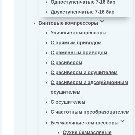
Одноступенчатые 7-16 бар
Двухступенчатые 7-16 бар
Винтовые компрессоры
Уличные компрессоры
С прямым приводом
С ременным приводом
С ресивером
С ресивером и осушителем
С ресивером и адсорбционным
осушителем
С осушителем
С частотным преобразователем
Безмасляные компрессоры
Сухие безмасляные