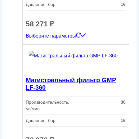
Давление, бар
16
58 271
₽
Этот
Выберите параметры
товар
имеет
несколько
вариаций.
Магистральный фильтр GMP
Опции
LF-360
можно
Производительность,
36
выбрать
м³/мин
на
Давление, бар
16
странице
товара.