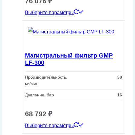
76 076
₽
Этот
Выберите параметры
товар
имеет
несколько
вариаций.
Магистральный фильтр GMP
Опции
LF-300
можно
Производительность,
30
выбрать
м³/мин
на
Давление, бар
16
странице
товара.
68 792
₽
Этот
Выберите параметры
товар