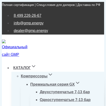
Полная сертификация | Спецусловия для дилеров | Доставка по РФ
Перейти
к
8 499 226-26-67
содержимому
info@gmp.energy
dealer@gmp.energy
КАТАЛОГ
Компрессоры
Премиальная серия GX
Двухступенчатые 7-13 бар
Одноступенчатые 7-13 бар