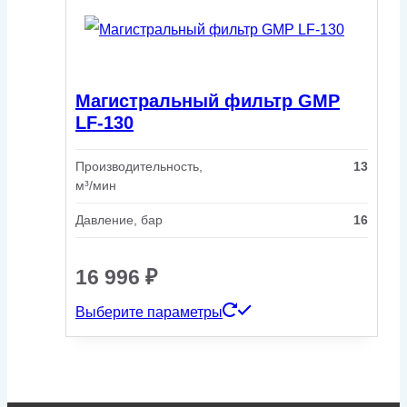
имеет
несколько
вариаций.
Магистральный фильтр GMP
Опции
LF-130
можно
Производительность,
13
выбрать
м³/мин
на
Давление, бар
16
странице
товара.
16 996
₽
Этот
Выберите параметры
товар
имеет
несколько