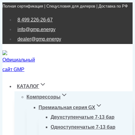
Полная сертификация | Спецусловия для дилеров | Доставка по РФ
Перейти
к
8 499 226-26-67
содержимому
info@gmp.energy
dealer@gmp.energy
КАТАЛОГ
Компрессоры
Премиальная серия GX
Двухступенчатые 7-13 бар
Одноступенчатые 7-13 бар