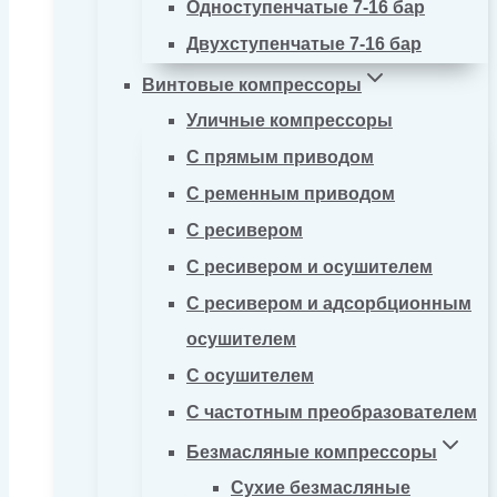
Одноступенчатые 7-16 бар
Двухступенчатые 7-16 бар
Винтовые компрессоры
Уличные компрессоры
С прямым приводом
С ременным приводом
С ресивером
С ресивером и осушителем
С ресивером и адсорбционным
осушителем
С осушителем
С частотным преобразователем
Безмасляные компрессоры
Сухие безмасляные