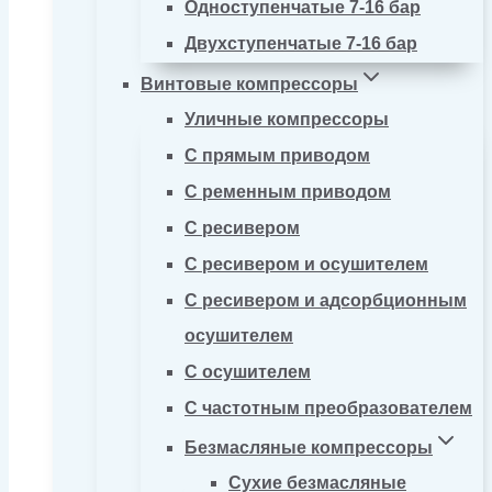
Одноступенчатые 7-16 бар
Двухступенчатые 7-16 бар
Винтовые компрессоры
Уличные компрессоры
С прямым приводом
С ременным приводом
С ресивером
С ресивером и осушителем
С ресивером и адсорбционным
осушителем
С осушителем
С частотным преобразователем
Безмасляные компрессоры
Сухие безмасляные