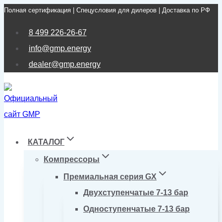
Полная сертификация | Спецусловия для дилеров | Доставка по РФ
Перейти
к
8 499 226-26-67
содержимому
info@gmp.energy
dealer@gmp.energy
КАТАЛОГ
Компрессоры
Премиальная серия GX
Двухступенчатые 7-13 бар
Одноступенчатые 7-13 бар