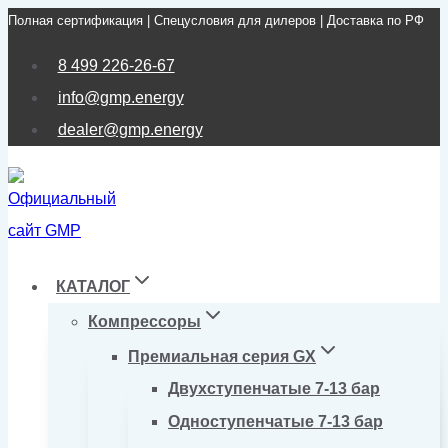
Полная сертификация | Спецусловия для дилеров | Доставка по РФ
Перейти
к
8 499 226-26-67
содержимому
info@gmp.energy
dealer@gmp.energy
КАТАЛОГ
Компрессоры
Премиальная серия GX
Двухступенчатые 7-13 бар
Одноступенчатые 7-13 бар