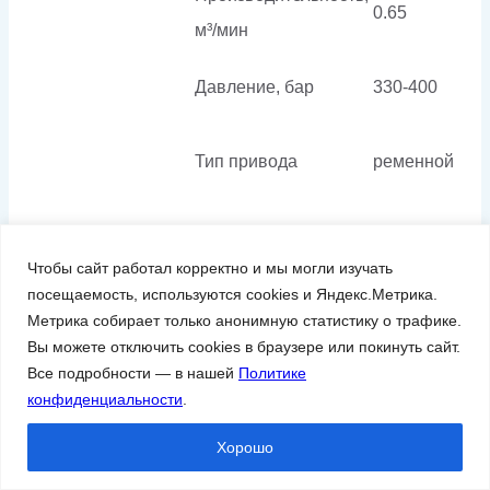
0.65
м³/мин
Давление, бар
330-400
Тип привода
ременной
Уровень шума, дБ
76
Чтобы сайт работал корректно и мы могли изучать
Тип системы
посещаемость, используются cookies и Яндекс.Метрика.
воздушная
Метрика собирает только анонимную статистику о трафике.
Основные
охлаждения
Вы можете отключить cookies в браузере или покинуть сайт.
характеристики
Напряжение
Все подробности — в нашей
Политике
380
конфиденциальности
.
питания, В
Хорошо
без
Объём ресивера, л