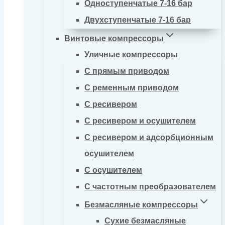
Одноступенчатые 7-16 бар
Двухступенчатые 7-16 бар
Винтовые компрессоры
Уличные компрессоры
С прямым приводом
С ременным приводом
С ресивером
С ресивером и осушителем
С ресивером и адсорбционным
осушителем
С осушителем
С частотным преобразователем
Безмасляные компрессоры
Сухие безмасляные