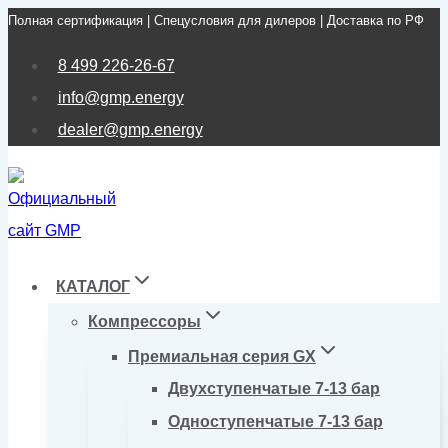
Полная сертификация | Спецусловия для дилеров | Доставка по РФ
Перейти
к
8 499 226-26-67
содержимому
info@gmp.energy
dealer@gmp.energy
КАТАЛОГ
Компрессоры
Премиальная серия GX
Двухступенчатые 7-13 бар
Одноступенчатые 7-13 бар