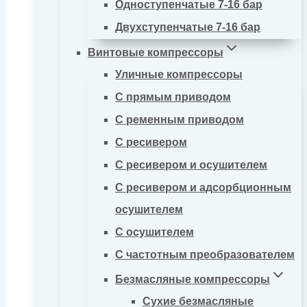
Одноступенчатые 7-16 бар
Двухступенчатые 7-16 бар
Винтовые компрессоры
Уличные компрессоры
С прямым приводом
С ременным приводом
С ресивером
С ресивером и осушителем
С ресивером и адсорбционным
осушителем
С осушителем
С частотным преобразователем
Безмасляные компрессоры
Сухие безмасляные