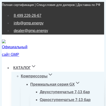
Полная сертификация | Спецусловия для дилеров | Доставка по РФ
Перейти
к
8 499 226-26-67
содержимому
info@gmp.energy
dealer@gmp.energy
КАТАЛОГ
Компрессоры
Премиальная серия GX
Двухступенчатые 7-13 бар
Одноступенчатые 7-13 бар