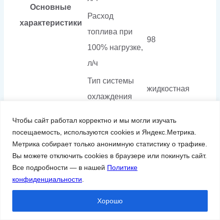
Основные
Расход
характеристики
топлива при
98
100% нагрузке,
л/ч
Тип системы
жидкостная
охлаждения
Минимальная
Чтобы сайт работал корректно и мы могли изучать
t°С запуска (без
посещаемость, используются cookies и Яндекс.Метрика.
-10
Метрика собирает только анонимную статистику о трафике.
подогревателя
Вы можете отключить cookies в браузере или покинуть сайт.
ОЖ)
Все подробности — в нашей
Политике
Объем
конфиденциальности
.
системы
52
Хорошо
смазки, л