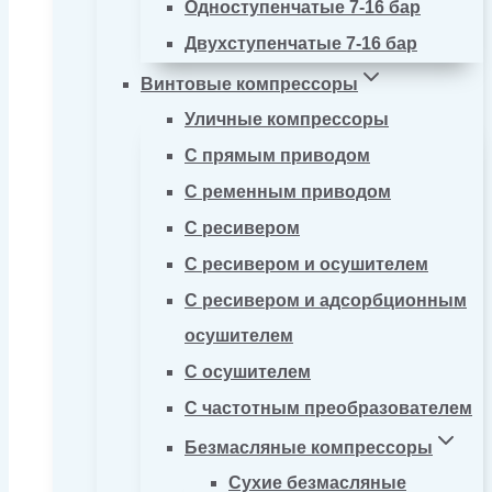
Одноступенчатые 7-16 бар
Двухступенчатые 7-16 бар
Винтовые компрессоры
Уличные компрессоры
С прямым приводом
С ременным приводом
С ресивером
С ресивером и осушителем
С ресивером и адсорбционным
осушителем
С осушителем
С частотным преобразователем
Безмасляные компрессоры
Сухие безмасляные