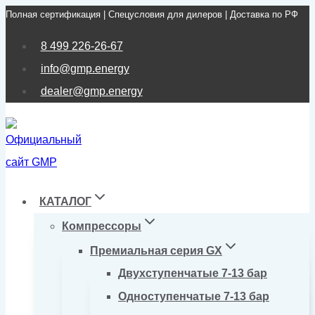
Полная сертификация | Спецусловия для дилеров | Доставка по РФ
Перейти
к
8 499 226-26-67
содержимому
info@gmp.energy
dealer@gmp.energy
КАТАЛОГ
Компрессоры
Премиальная серия GX
Двухступенчатые 7-13 бар
Одноступенчатые 7-13 бар