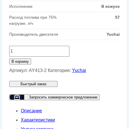
Исполнение
В кожухе
Расход топлива при 75%
57
нагрузке, л/ч
Производитель двигателя
Yuchai
Количество
товара
В корзину
Дизельный
Артикул:
AY413-2
Категория:
Yuchai
генератор
Быстрый заказ
Yuchai
GMP
Запросить коммерческое предложение
AY413
Описание
в
Характеристики
кожухе