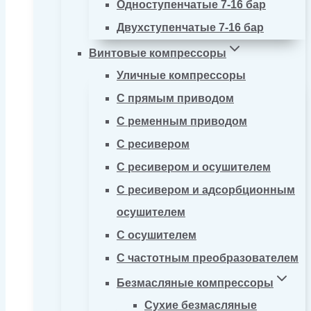
Одноступенчатые 7-16 бар
Двухступенчатые 7-16 бар
Винтовые компрессоры
Уличные компрессоры
С прямым приводом
С ременным приводом
С ресивером
С ресивером и осушителем
С ресивером и адсорбционным
осушителем
С осушителем
С частотным преобразователем
Безмасляные компрессоры
Сухие безмасляные