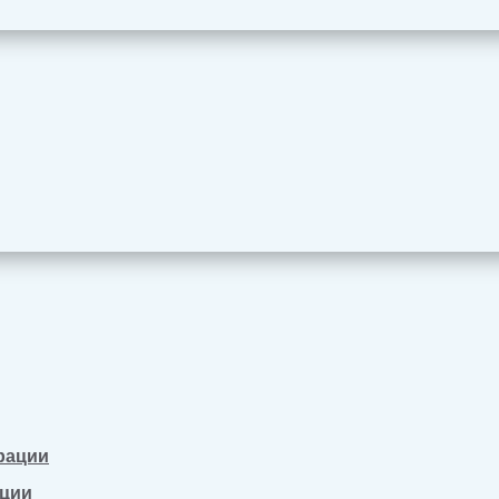
рации
ации