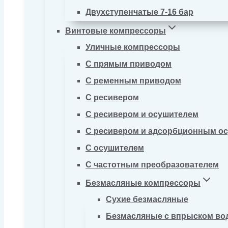
Двухступенчатые 7-16 бар
Винтовые компрессоры
Уличные компрессоры
С прямым приводом
С ременным приводом
С ресивером
С ресивером и осушителем
С ресивером и адсорбционным о
С осушителем
С частотным преобразователем
Безмасляные компрессоры
Сухие безмасляные
Безмасляные с впрыском во