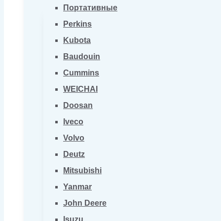
Портативные
Perkins
Kubota
Baudouin
Cummins
WEICHAI
Doosan
Iveco
Volvo
Deutz
Mitsubishi
Yanmar
John Deere
Isuzu