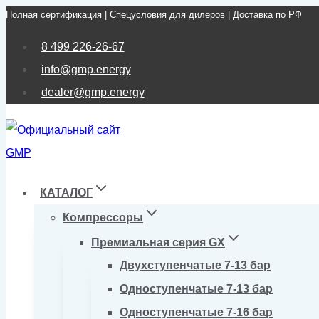
Полная сертификация | Спецусловия для дилеров | Доставка по РФ
Перейти
к
8 499 226-26-67
содержимому
info@gmp.energy
dealer@gmp.energy
КАТАЛОГ
Компрессоры
Премиальная серия GX
Двухступенчатые 7-13 бар
Одноступенчатые 7-13 бар
Одноступенчатые 7-16 бар