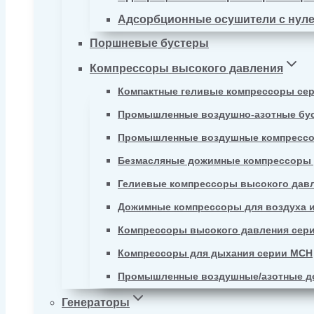
Адсорбционные осушители с нул
Поршневые бустеры
Компрессоры высокого давления
Компактные геливые компрессоры се
Промышленные воздушно-азотные бу
Промышленные воздушные компрессо
Безмасляные дожимные компрессоры д
Гелиевые компрессоры высокого давл
Дожимные компрессоры для воздуха и
Компрессоры высокого давления сер
Компрессоры для дыхания серии MCH
Промышленные воздушные/азотные д
Генераторы