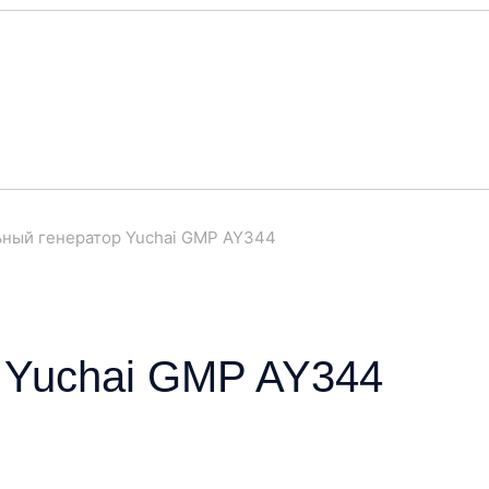
ный генератор Yuchai GMP AY344
 Yuchai GMP AY344