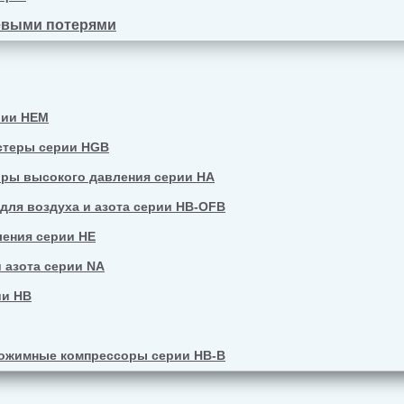
евыми потерями
рии HEM
стеры серии HGB
ры высокого давления серии HA
ля воздуха и азота серии HB-OFB
ения серии HE
 азота серии NA
ии HB
ожимные компрессоры серии HB-B