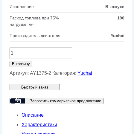
Исполнение
В кожухе
Расход топлива при 75%
190
нагрузке, л/ч
Производитель двигателя
Yuchai
Количество
товара
В корзину
Дизельный
Артикул:
AY1375-2
Категория:
Yuchai
генератор
Быстрый заказ
Yuchai
GMP
Запросить коммерческое предложение
AY1375
Описание
в
Характеристики
кожухе