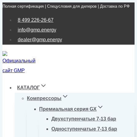
Полная сертификация | Спецусловия для дилеров | Доставка по РФ
Перейти
к
8 499 226-26-67
содержимому
info@gmp.energy
dealer@gmp.energy
КАТАЛОГ
Компрессоры
Премиальная серия GX
Двухступенчатые 7-13 бар
Одноступенчатые 7-13 бар