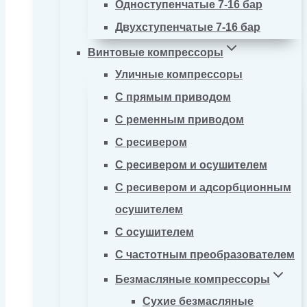
Одноступенчатые 7-16 бар
Двухступенчатые 7-16 бар
Винтовые компрессоры
Уличные компрессоры
С прямым приводом
С ременным приводом
С ресивером
С ресивером и осушителем
С ресивером и адсорбционным
осушителем
С осушителем
С частотным преобразователем
Безмасляные компрессоры
Сухие безмасляные