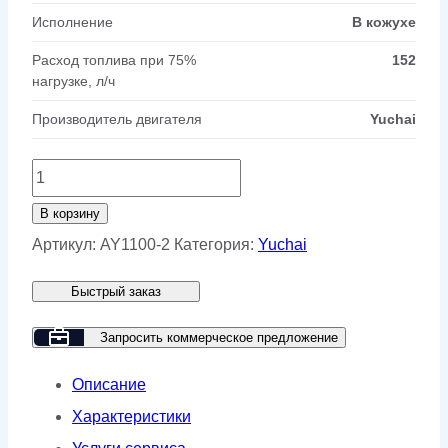
Исполнение
В кожухе
Расход топлива при 75%
152
нагрузке, л/ч
Производитель двигателя
Yuchai
Количество
товара
В корзину
Дизельный
Артикул:
AY1100-2
Категория:
Yuchai
генератор
Быстрый заказ
Yuchai
GMP
Запросить коммерческое предложение
AY1100
Описание
в
Характеристики
кожухе