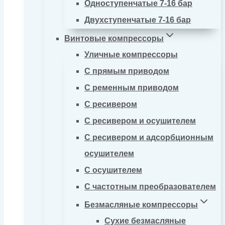
Одноступенчатые 7-16 бар
Двухступенчатые 7-16 бар
Винтовые компрессоры
Уличные компрессоры
С прямым приводом
С ременным приводом
С ресивером
С ресивером и осушителем
С ресивером и адсорбционным
осушителем
С осушителем
С частотным преобразователем
Безмасляные компрессоры
Сухие безмасляные