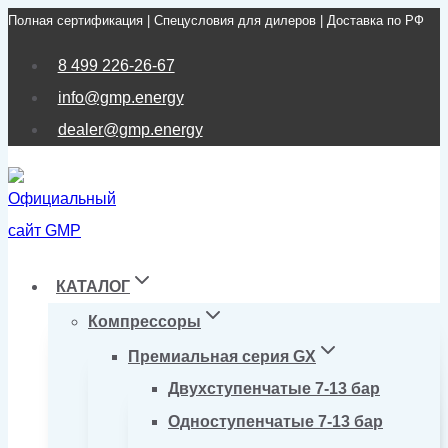
Полная сертификация | Спецусловия для дилеров | Доставка по РФ
Перейти
к
8 499 226-26-67
содержимому
info@gmp.energy
dealer@gmp.energy
КАТАЛОГ
Компрессоры
Премиальная серия GX
Двухступенчатые 7-13 бар
Одноступенчатые 7-13 бар