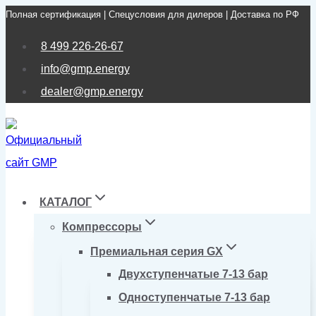
Полная сертификация | Спецусловия для дилеров | Доставка по РФ
Перейти
к
8 499 226-26-67
содержимому
info@gmp.energy
dealer@gmp.energy
КАТАЛОГ
Компрессоры
Премиальная серия GX
Двухступенчатые 7-13 бар
Одноступенчатые 7-13 бар