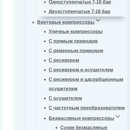
Одноступенчатые 7-16 бар
Двухступенчатые 7-16 бар
Винтовые компрессоры
Уличные компрессоры
С прямым приводом
С ременным приводом
С ресивером
С ресивером и осушителем
С ресивером и адсорбционным
осушителем
С осушителем
С частотным преобразователем
Безмасляные компрессоры
Сухие безмасляные