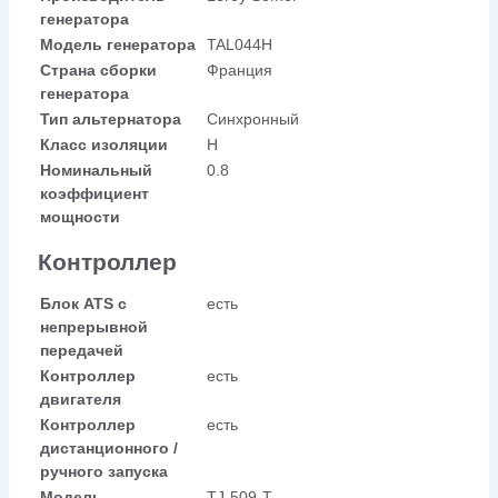
генератора
Модель генератора
TAL044H
Страна сборки
Франция
генератора
Тип альтернатора
Синхронный
Класс изоляции
H
Номинальный
0.8
коэффициент
мощности
Контроллер
Блок ATS с
есть
непрерывной
передачей
Контроллер
есть
двигателя
Контроллер
есть
дистанционного /
ручного запуска
Модель
TJ-509-T