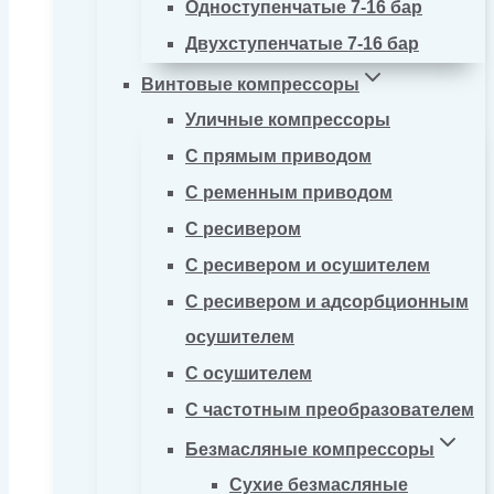
Одноступенчатые 7-16 бар
Двухступенчатые 7-16 бар
Винтовые компрессоры
Уличные компрессоры
С прямым приводом
С ременным приводом
С ресивером
С ресивером и осушителем
С ресивером и адсорбционным
осушителем
С осушителем
С частотным преобразователем
Безмасляные компрессоры
Сухие безмасляные