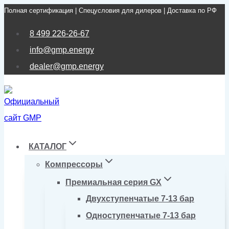
Полная сертификация | Спецусловия для дилеров | Доставка по РФ
Перейти
к
8 499 226-26-67
содержимому
info@gmp.energy
dealer@gmp.energy
КАТАЛОГ
Компрессоры
Премиальная серия GX
Двухступенчатые 7-13 бар
Одноступенчатые 7-13 бар