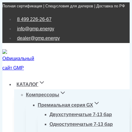
Полная сертификация | Спецусловия для дилеров | Доставка по РФ
Перейти
к
8 499 226-26-67
содержимому
info@gmp.energy
dealer@gmp.energy
КАТАЛОГ
Компрессоры
Премиальная серия GX
Двухступенчатые 7-13 бар
Одноступенчатые 7-13 бар