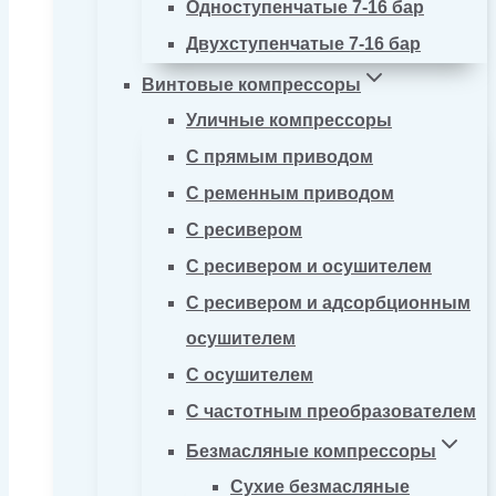
Одноступенчатые 7-16 бар
Двухступенчатые 7-16 бар
Винтовые компрессоры
Уличные компрессоры
С прямым приводом
С ременным приводом
С ресивером
С ресивером и осушителем
С ресивером и адсорбционным
осушителем
С осушителем
С частотным преобразователем
Безмасляные компрессоры
Сухие безмасляные