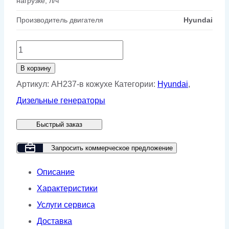
нагрузке, л/ч
Производитель двигателя
Hyundai
Количество
товара
В корзину
Дизельный
Артикул:
AH237-в кожухе
Категории:
Hyundai
,
генератор
Дизельные генераторы
GMP
Быстрый заказ
AH237
в
Запросить коммерческое предложение
кожухе
Описание
Характеристики
Услуги сервиса
Доставка