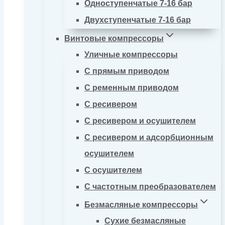
Одноступенчатые 7-16 бар
Двухступенчатые 7-16 бар
Винтовые компрессоры
Уличные компрессоры
С прямым приводом
С ременным приводом
С ресивером
С ресивером и осушителем
С ресивером и адсорбционным
осушителем
С осушителем
С частотным преобразователем
Безмасляные компрессоры
Сухие безмасляные