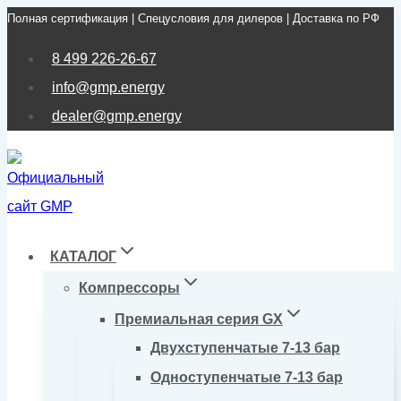
Полная сертификация | Спецусловия для дилеров | Доставка по РФ
Перейти
к
8 499 226-26-67
содержимому
info@gmp.energy
dealer@gmp.energy
КАТАЛОГ
Компрессоры
Премиальная серия GX
Двухступенчатые 7-13 бар
Одноступенчатые 7-13 бар