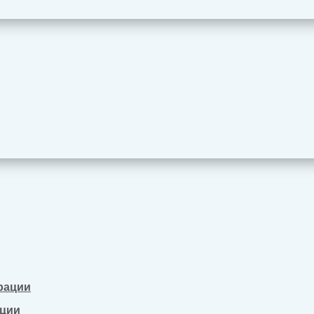
рации
ации