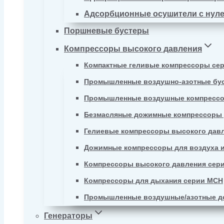
Адсорбционные осушители с нул
Поршневые бустеры
Компрессоры высокого давления
Компактные геливые компрессоры се
Промышленные воздушно-азотные бу
Промышленные воздушные компрессо
Безмасляные дожимные компрессоры д
Гелиевые компрессоры высокого давл
Дожимные компрессоры для воздуха и
Компрессоры высокого давления сер
Компрессоры для дыхания серии MCH
Промышленные воздушные/азотные д
Генераторы