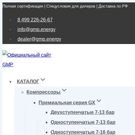
Полная сертификация | Спецусловия для дилеров | Доставка по РФ
Перейти
к
8 499 226-26-67
содержимому
info@gmp.energy
dealer@gmp.energy
КАТАЛОГ
Компрессоры
Премиальная серия GX
Двухступенчатые 7-13 бар
Одноступенчатые 7-13 бар
Одноступенчатые 7-16 бар