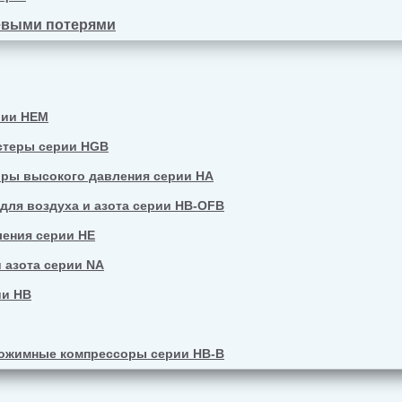
евыми потерями
рии HEM
стеры серии HGB
ры высокого давления серии HA
ля воздуха и азота серии HB-OFB
ения серии HE
 азота серии NA
ии HB
ожимные компрессоры серии HB-B