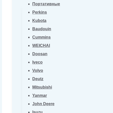
Портативные
Perkins
Kubota
Baudouin
Cummins
WEICHAI
Doosan
Iveco
Volvo
Deutz
Mitsubishi
Yanmar
John Deere
Isuzu