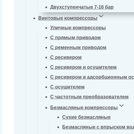
Двухступенчатые 7-16 бар
Винтовые компрессоры
Уличные компрессоры
С прямым приводом
С ременным приводом
С ресивером
С ресивером и осушителем
С ресивером и адсорбционным о
С осушителем
С частотным преобразователем
Безмасляные компрессоры
Сухие безмасляные
Безмасляные с впрыском во