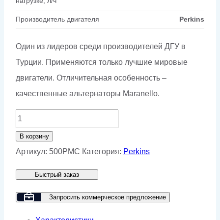
нагрузке, л/ч
Производитель двигателя
Perkins
Один из лидеров среди производителей ДГУ в
Турции. Применяются только лучшие мировые
двигатели. Отличительная особенность –
качественные альтернаторы Maranello.
Количество
товара
В корзину
Дизельный
Артикул:
500PMC
Категория:
Perkins
генератор
Быстрый заказ
GMP
500PMC
Запросить коммерческое предложение
в