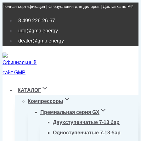
Полная сертификация | Спецусловия для дилеров | Доставка по РФ
Перейти
к
8 499 226-26-67
содержимому
info@gmp.energy
dealer@gmp.energy
КАТАЛОГ
Компрессоры
Премиальная серия GX
Двухступенчатые 7-13 бар
Одноступенчатые 7-13 бар