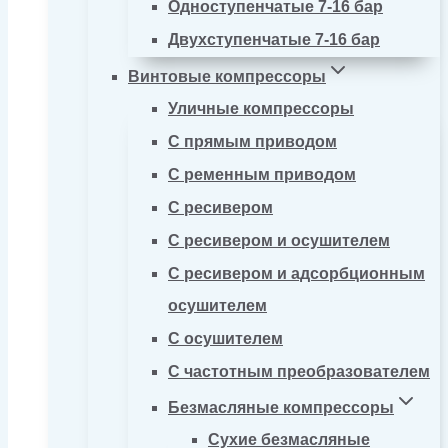
Одноступенчатые 7-16 бар
Двухступенчатые 7-16 бар
Винтовые компрессоры
Уличные компрессоры
С прямым приводом
С ременным приводом
С ресивером
С ресивером и осушителем
С ресивером и адсорбционным
осушителем
С осушителем
С частотным преобразователем
Безмасляные компрессоры
Сухие безмасляные