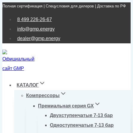
Полная сертификация | Спецусловия для дилеров | Доставка по РФ
Перейти
к
8 499 226-26-67
содержимому
info@gmp.energy
dealer@gmp.energy
КАТАЛОГ
Компрессоры
Премиальная серия GX
Двухступенчатые 7-13 бар
Одноступенчатые 7-13 бар