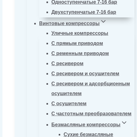
Одноступенчатые 7-16 бар
Двухступенчатые 7-16 бар
Винтовые компрессоры
Уличные компрессоры
С прямым приводом
С ременным приводом
С ресивером
С ресивером и осушителем
С ресивером и адсорбционным
осушителем
С осушителем
С частотным преобразователем
Безмасляные компрессоры
Сухие безмасляные