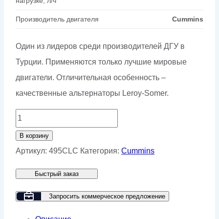
нагрузке, л/ч
Производитель двигателя
Cummins
Один из лидеров среди производителей ДГУ в
Турции. Применяются только лучшие мировые
двигатели. Отличительная особенность –
качественные альтернаторы Leroy-Somer.
Количество
товара
В корзину
Дизельный
Артикул:
495CLC
Категория:
Cummins
генератор
Быстрый заказ
GMP
495CLC
Запросить коммерческое предложение
в