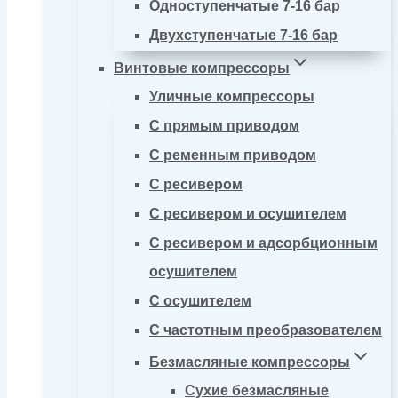
Одноступенчатые 7-16 бар
Двухступенчатые 7-16 бар
Винтовые компрессоры
Уличные компрессоры
С прямым приводом
С ременным приводом
С ресивером
С ресивером и осушителем
С ресивером и адсорбционным
осушителем
С осушителем
С частотным преобразователем
Безмасляные компрессоры
Сухие безмасляные