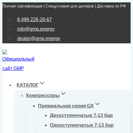
Полная сертификация | Спецусловия для дилеров | Доставка по РФ
Перейти
к
8 499 226-26-67
содержимому
info@gmp.energy
dealer@gmp.energy
КАТАЛОГ
Компрессоры
Премиальная серия GX
Двухступенчатые 7-13 бар
Одноступенчатые 7-13 бар