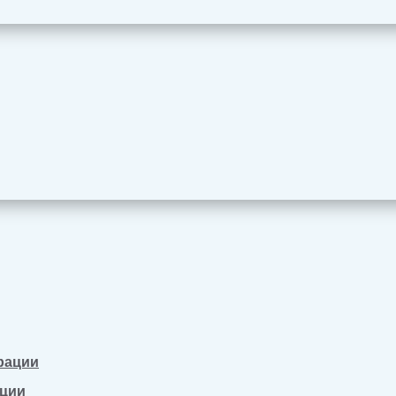
рации
ации