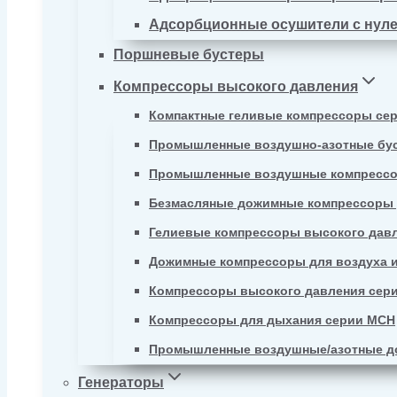
Адсорбционные осушители с нул
Поршневые бустеры
Компрессоры высокого давления
Компактные геливые компрессоры се
Промышленные воздушно-азотные бу
Промышленные воздушные компрессо
Безмасляные дожимные компрессоры д
Гелиевые компрессоры высокого давл
Дожимные компрессоры для воздуха и
Компрессоры высокого давления сер
Компрессоры для дыхания серии MCH
Промышленные воздушные/азотные д
Генераторы