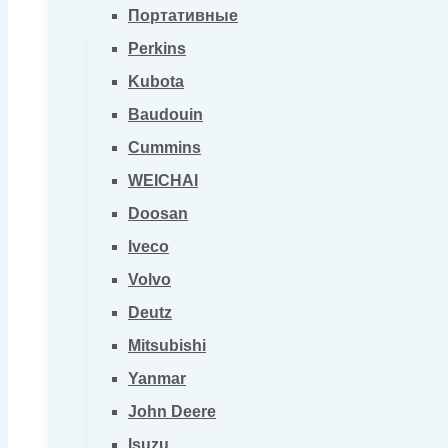
Портативные
Perkins
Kubota
Baudouin
Cummins
WEICHAI
Doosan
Iveco
Volvo
Deutz
Mitsubishi
Yanmar
John Deere
Isuzu