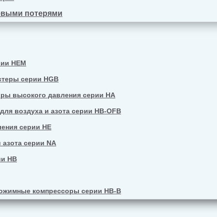
евыми потерями
рии HEM
стеры серии HGB
ры высокого давления серии HA
ля воздуха и азота серии HB-OFB
ения серии HE
 азота серии NA
ии HB
ожимные компрессоры серии HB-B