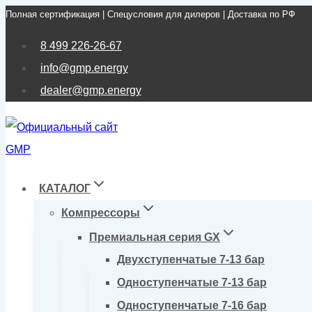
Полная сертификация | Спецусловия для дилеров | Доставка по РФ
Перейти
к
8 499 226-26-67
содержимому
info@gmp.energy
dealer@gmp.energy
КАТАЛОГ
Компрессоры
Премиальная серия GX
Двухступенчатые 7-13 бар
Одноступенчатые 7-13 бар
Одноступенчатые 7-16 бар