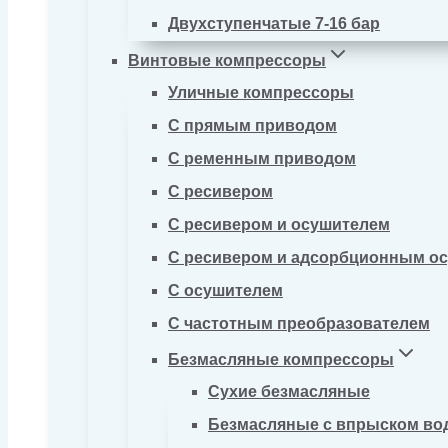
Двухступенчатые 7-16 бар
Винтовые компрессоры
Уличные компрессоры
С прямым приводом
С ременным приводом
С ресивером
С ресивером и осушителем
С ресивером и адсорбционным о
С осушителем
С частотным преобразователем
Безмасляные компрессоры
Сухие безмасляные
Безмасляные с впрыском во